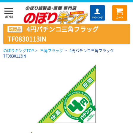
menu
MENU
マイページ
カート
4円パチンコ三角フラッグ
既製品
TF0830113IN
のぼりキングTOP
>
三角フラッグ
>
4円パチンコ三角フラッグ
TF0830113IN