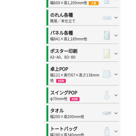
幅600×高1,200mm他
人気
のれん各種
簡易／本仕立て
パネル各種
幅841×高1,189mm他
ポスター印刷
A3~A0、B3~B0
卓上POP
幅121×奥行67×高さ138mm
他
NEW
スイングPOP
φ70mm他
NEW
タオル
幅200×高200mm他
トートバッグ
幅280×高340mm他