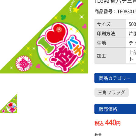
I Love 遊パチ三
商品番号：TF083015
サイズ
50
印刷方法
片
生地
テ
上
加工
ト
商品カテゴリー
三角フラッグ
販売価格
440
税込
円
数量