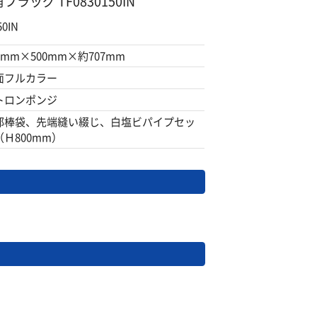
角フラッグ TF0830150IN
0IN
0mm×500mm×約707mm
面フルカラー
トロンポンジ
部棒袋、先端縫い綴じ、白塩ビパイプセッ
（Ｈ800mm）