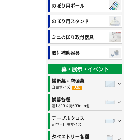
のぼり用ポール
のぼり用スタンド
ミニのぼり取付器具
取付補助器具
幕・展示・イベント
横断幕・店頭幕
自由サイズ
人気
横幕各種
幅1,800×高600mm他
テーブルクロス
定型・自由サイズ
タペストリー各種