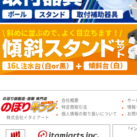
会社概要
サー
●
●
特定商取引法
情報
●
●
個人情報の取り扱いについて
お問
●
●
株式会社イタミアート
「イ