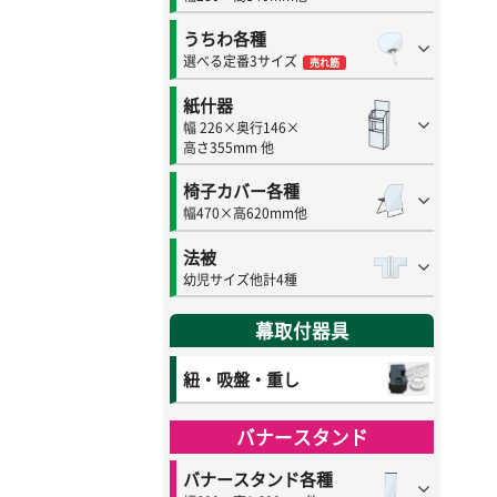
うちわ各種
選べる定番3サイズ
売れ筋
紙什器
幅 226×奥行146×
高さ355mm 他
椅子カバー各種
幅470×高620mm他
法被
幼児サイズ他計4種
幕取付器具
紐・吸盤・重し
バナースタンド
バナースタンド各種