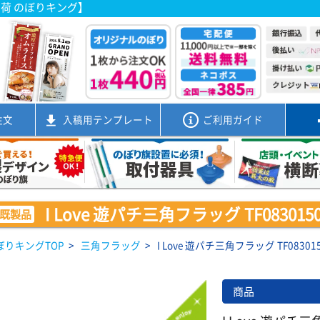
出荷 のぼりキング】
注文
入稿用
テンプレート
ご利用ガイド
I Love 遊パチ三角フラッグ TF0830150
既製品
ぼりキングTOP
>
三角フラッグ
>
I Love 遊パチ三角フラッグ TF083015
商品