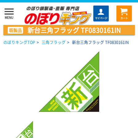
menu
MENU
マイページ
カート
新台三角フラッグ TF0830161IN
既製品
のぼりキングTOP
>
三角フラッグ
>
新台三角フラッグ TF0830161IN