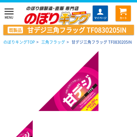
menu
MENU
マイページ
カート
甘デジ三角フラッグ TF0830205IN
既製品
のぼりキングTOP
>
三角フラッグ
>
甘デジ三角フラッグ TF0830205IN