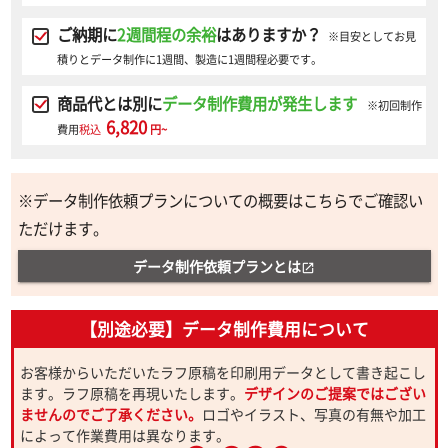
ご納期に
2週間程の余裕
はありますか？
※目安としてお見
積りとデータ制作に1週間、製造に1週間程必要です。
商品代とは別に
データ制作費用が発生します
※初回制作
6,820
費用
税込
円~
※データ制作依頼プランについての概要はこちらでご確認い
ただけます。
データ制作依頼プランとは
open_in_new
【別途必要】データ制作費用について
お客様からいただいたラフ原稿を印刷用データとして書き起こし
ます。ラフ原稿を再現いたします。
デザインのご提案ではござい
ませんのでご了承ください。
ロゴやイラスト、写真の有無や加工
によって作業費用は異なります。