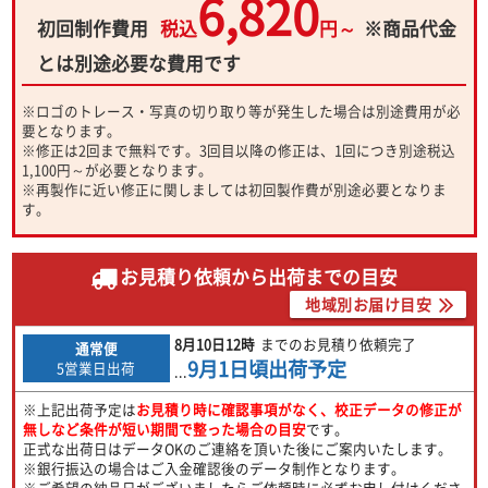
6,820
初回制作費用
税込
円～
※商品代金
とは別途必要な費用です
※ロゴのトレース・写真の切り取り等が発生した場合は別途費用が必
要となります。
※修正は2回まで無料です。3回目以降の修正は、1回につき別途税込
1,100円～が必要となります。
※再製作に近い修正に関しましては初回製作費が別途必要となりま
す。
お見積り依頼から出荷までの目安
地域別お届け目安
8月10日
12時
までのお見積り依頼完了
通常便
9月1日
頃出荷予定
5営業日出荷
...
※上記出荷予定は
お見積り時に確認事項がなく、校正データの修正が
無しなど条件が短い期間で整った場合の目安
です。
正式な出荷日はデータOKのご連絡を頂いた後にご案内いたします。
※銀行振込の場合はご入金確認後のデータ制作となります。
※ご希望の納品日がございましたらご依頼時に必ずお申し付けくださ