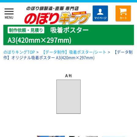
menu
MENU
マイページ
カート
吸着ポスター
制作依頼・見積り
A3(420mm×297mm)
のぼりキングTOP
>
【データ制作】吸着ポスター/シート
>
【データ制
作】オリジナル吸着ポスター A3(420mm×297mm)