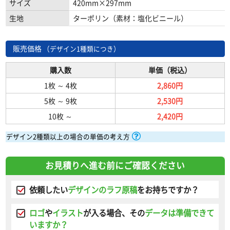
サイズ
420mm×297mm
生地
ターポリン（素材：塩化ビニール）
販売価格
（デザイン1種類につき）
購入数
単価（税込）
1枚
～
4枚
2,860円
5枚
～
9枚
2,530円
10枚
～
2,420円
デザイン2種類以上の場合の単価の考え方
お見積りへ進む前にご確認ください
依頼したい
デザインのラフ原稿
をお持ちですか？
ロゴ
や
イラスト
が入る場合、その
データは準備できて
いますか？