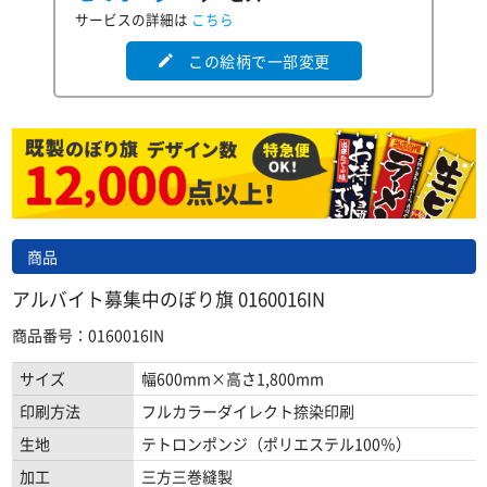
サービスの詳細は
こちら
この絵柄で一部変更
edit
商品
アルバイト募集中のぼり旗 0160016IN
商品番号：0160016IN
サイズ
幅600mm×高さ1,800mm
印刷方法
フルカラーダイレクト捺染印刷
生地
テトロンポンジ（ポリエステル100％）
加工
三方三巻縫製