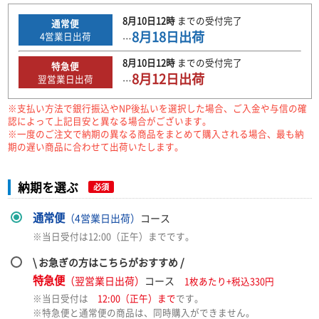
8月10日
12時
までの
受付完了
通常便
8月18日
出荷
4
営業日出荷
…
8月10日
12時
までの
受付完了
特急便
8月12日
出荷
翌営業日出荷
…
※支払い方法で銀行振込やNP後払いを選択した場合、ご入金や与信の確
認によって上記目安と異なる場合がございます。
※一度のご注文で納期の異なる商品をまとめて購入される場合、最も納
期の遅い商品に合わせて出荷いたします。
納期を選ぶ
必須
通常便
（4営業日出荷）
コース
※当日受付は12:00（正午）までです。
\ お急ぎの方はこちらがおすすめ /
特急便
（翌営業日出荷）
コース
1枚あたり+税込330円
※当日受付は
12:00（正午）まで
です。
※特急便と通常便の商品は、同時購入ができません。