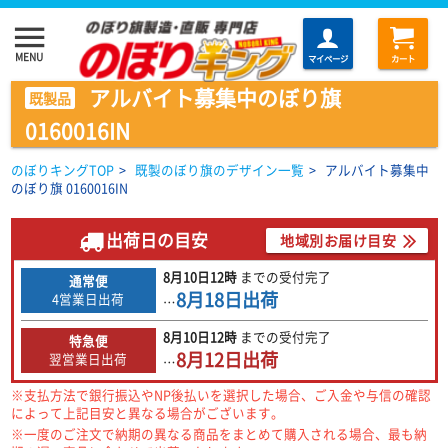
menu
MENU
マイページ
カート
アルバイト募集中のぼり旗
既製品
0160016IN
のぼりキングTOP
>
既製のぼり旗のデザイン一覧
>
アルバイト募集中
のぼり旗 0160016IN
出荷日の目安
地域別お届け目安
8月10日
12時
までの
受付完了
通常便
8月18日
出荷
4営業日出荷
…
8月10日
12時
までの
受付完了
特急便
8月12日
出荷
翌営業日出荷
…
※支払方法で銀行振込やNP後払いを選択した場合、ご入金や与信の確認
によって上記目安と異なる場合がございます。
※一度のご注文で納期の異なる商品をまとめて購入される場合、最も納