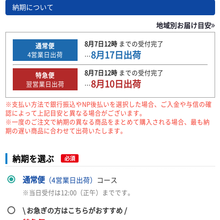
納期について
地域別お届け目安
8月7日
12時
までの
受付完了
通常便
8月17日
出荷
4
営業日出荷
…
8月7日
12時
までの
受付完了
特急便
8月10日
出荷
翌営業日出荷
…
※支払い方法で銀行振込やNP後払いを選択した場合、ご入金や与信の確
認によって上記目安と異なる場合がございます。
※一度のご注文で納期の異なる商品をまとめて購入される場合、最も納
期の遅い商品に合わせて出荷いたします。
納期を選ぶ
必須
通常便
（4営業日出荷）
コース
※当日受付は12:00（正午）までです。
\ お急ぎの方はこちらがおすすめ /