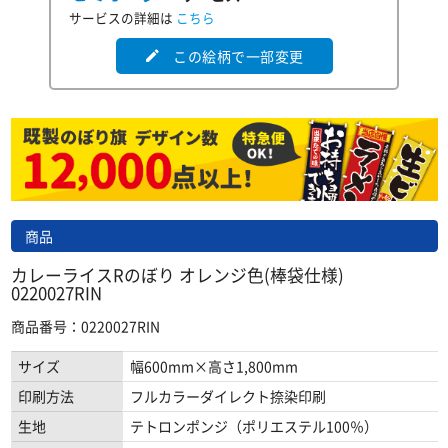
サービスの詳細は
こちら
この絵柄で一部変更
edit
商品
カレーライスRのぼり オレンジ色(棒袋仕様)
0220027RIN
商品番号：0220027RIN
サイズ
幅600mm×高さ1,800mm
印刷方法
フルカラーダイレクト捺染印刷
生地
テトロンポンジ（ポリエステル100％）