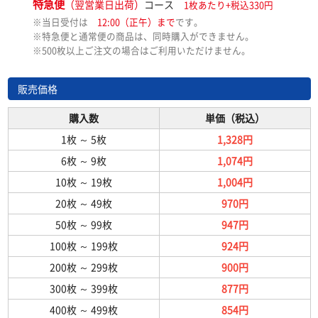
特急便
（翌営業日出荷）
コース
1枚あたり+税込330円
※当日受付は
12:00（正午）まで
です。
※特急便と通常便の商品は、同時購入ができません。
※500枚以上ご注文の場合はご利用いただけません。
販売価格
購入数
単価（税込）
1枚
～
5枚
1,328円
6枚
～
9枚
1,074円
10枚
～
19枚
1,004円
20枚
～
49枚
970円
50枚
～
99枚
947円
100枚
～
199枚
924円
200枚
～
299枚
900円
300枚
～
399枚
877円
400枚
～
499枚
854円