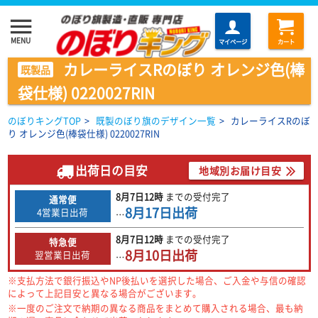
menu
MENU
マイページ
カート
カレーライスRのぼり オレンジ色(棒
既製品
袋仕様) 0220027RIN
のぼりキングTOP
>
既製のぼり旗のデザイン一覧
>
カレーライスRのぼ
り オレンジ色(棒袋仕様) 0220027RIN
出荷日の目安
地域別お届け目安
8月7日
12時
までの
受付完了
通常便
8月17日
出荷
4営業日出荷
…
8月7日
12時
までの
受付完了
特急便
8月10日
出荷
翌営業日出荷
…
※支払方法で銀行振込やNP後払いを選択した場合、ご入金や与信の確認
によって上記目安と異なる場合がございます。
※一度のご注文で納期の異なる商品をまとめて購入される場合、最も納