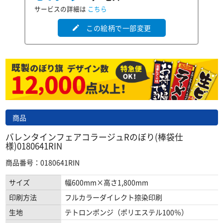
サービスの詳細は
こちら
この絵柄で一部変更
edit
商品
バレンタインフェアコラージュRのぼり(棒袋仕
様)0180641RIN
商品番号：0180641RIN
サイズ
幅600mm×高さ1,800mm
印刷方法
フルカラーダイレクト捺染印刷
生地
テトロンポンジ（ポリエステル100％）