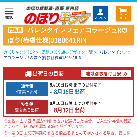
menu
MENU
マイページ
カート
バレンタインフェアコラージュRの
既製品
ぼり(棒袋仕様)0180641RIN
のぼりキングTOP
>
既製のぼり旗のデザイン一覧
>
バレンタインフェ
アコラージュRのぼり(棒袋仕様)0180641RIN
出荷日の目安
地域別お届け目安
8月10日
12時
までの
受付完了
通常便
8月18日
出荷
4営業日出荷
…
8月10日
12時
までの
受付完了
特急便
8月12日
出荷
翌営業日出荷
…
※支払方法で銀行振込やNP後払いを選択した場合、ご入金や与信の確認
によって上記目安と異なる場合がございます。
※一度のご注文で納期の異なる商品をまとめて購入される場合、最も納