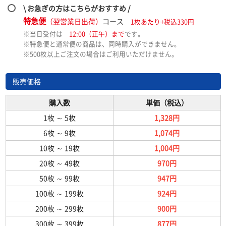
\ お急ぎの方はこちらがおすすめ /
特急便
（翌営業日出荷）
コース
1枚あたり+税込330円
※当日受付は
12:00（正午）まで
です。
※特急便と通常便の商品は、同時購入ができません。
※500枚以上ご注文の場合はご利用いただけません。
販売価格
購入数
単価（税込）
1枚
～
5枚
1,328円
6枚
～
9枚
1,074円
10枚
～
19枚
1,004円
20枚
～
49枚
970円
50枚
～
99枚
947円
100枚
～
199枚
924円
200枚
～
299枚
900円
300枚
～
399枚
877円