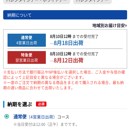
納期について
地域別お届け目安
8月10日
12時
までの
受付完了
通常便
8月18日
出荷
4
営業日出荷
…
8月10日
12時
までの
受付完了
特急便
8月12日
出荷
翌営業日出荷
…
※支払い方法で銀行振込やNP後払いを選択した場合、ご入金や与信の確
認によって上記目安と異なる場合がございます。
※一度のご注文で納期の異なる商品をまとめて購入される場合、最も納
期の遅い商品に合わせて出荷いたします。
納期を選ぶ
必須
通常便
（4営業日出荷）
コース
※当日受付は12:00（正午）までです。