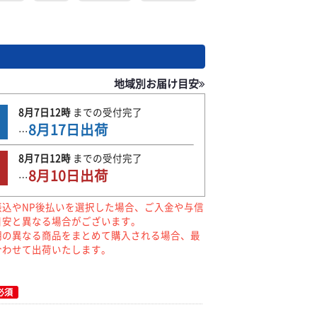
地域別お届け目安
8月7日
12時
までの
受付完了
8月17日
出荷
…
8月7日
12時
までの
受付完了
8月10日
出荷
…
振込やNP後払いを選択した場合、ご入金や与信
目安と異なる場合がございます。
期の異なる商品をまとめて購入される場合、最
合わせて出荷いたします。
必須