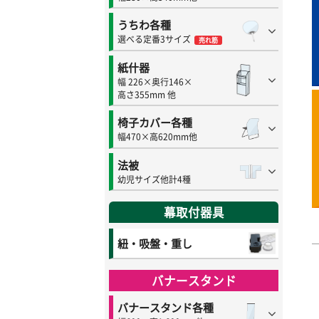
うちわ各種
選べる定番3サイズ
売れ筋
紙什器
幅 226×奥行146×
高さ355mm 他
椅子カバー各種
幅470×高620mm他
法被
幼児サイズ他計4種
幕取付器具
紐・吸盤・重し
バナースタンド
バナースタンド各種