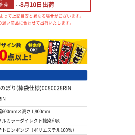
8月10日
出荷
出荷
…
によって上記目安と異なる場合がございます。
の遅い商品に合わせて出荷いたします。
ぼり(棒袋仕様)0080028RIN
IN
幅600mm×高さ1,800mm
フルカラーダイレクト捺染印刷
テトロンポンジ（ポリエステル100％）