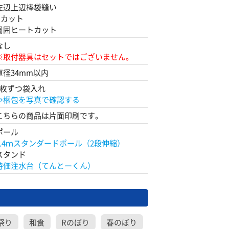
左辺上辺棒袋縫い
Rカット
周囲ヒートカット
なし
※取付器具はセットではございません。
直径34mm以内
1枚ずつ袋入れ
→梱包を写真で確認する
こちらの商品は片面印刷です。
ポール
2.4ｍスタンダードポール（2段伸縮）
スタンド
特価注水台（てんとーくん）
祭り
和食
Rのぼり
春のぼり