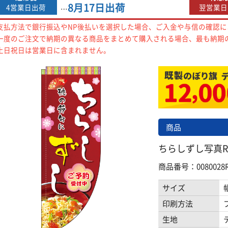
8月17日
出荷
4営業日出荷
翌営業日
…
支払方法で銀行振込やNP後払いを選択した場合、ご入金や与信の確認
一度のご注文で納期の異なる商品をまとめて購入される場合、最も納期
土日祝日は営業日に含まれません。
商品
ちらしずし写真Rの
商品番号：0080028R
サイズ
印刷方法
生地