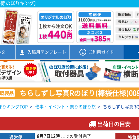
出荷 のぼりキング】
注文
入稿用
テンプレート
ご利用ガイド
ちらしずし写真Rのぼり(棒袋仕様)0080
既製品
ぼりキングTOP
>
催事・イベント・祭りのぼり旗
>
ちらしずし写真Rのぼ
出荷日の目安
8月7日
12時
までの
受付完了
通常便
特急