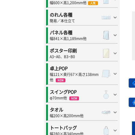
幅600×高1,200mm他
人気
のれん各種
簡易／本仕立て
パネル各種
幅841×高1,189mm他
ポスター印刷
A3~A0、B3~B0
卓上POP
幅121×奥行67×高さ138mm
他
NEW
スイングPOP
φ70mm他
NEW
タオル
幅200×高200mm他
トートバッグ
幅280×高340mm他