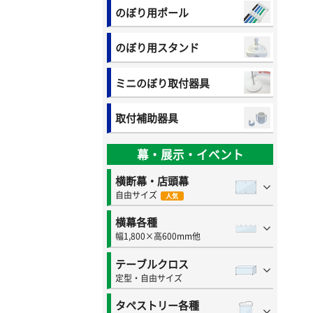
のぼり用ポール
のぼり用スタンド
ミニのぼり取付器具
取付補助器具
幕・展示・イベント
横断幕・店頭幕
自由サイズ
人気
横幕各種
幅1,800×高600mm他
テーブルクロス
定型・自由サイズ
タペストリー各種