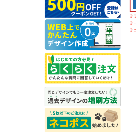
※
※
※