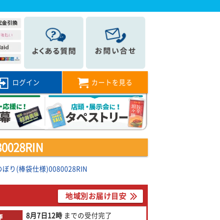
ログイン
カートを見る
028RIN
り(棒袋仕様)0080028RIN
地域別お届け目安
8月7日
12時
までの
受付完了
便