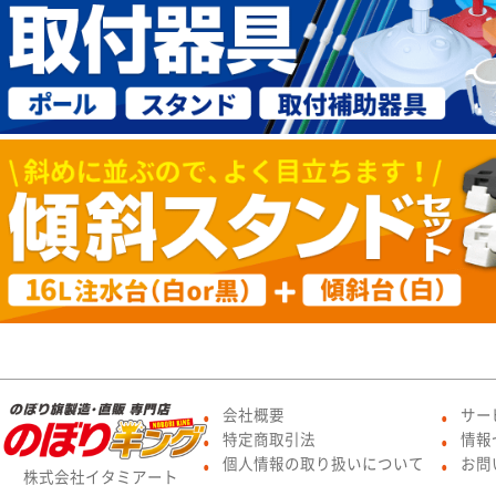
会社概要
サー
●
●
特定商取引法
情報
●
●
個人情報の取り扱いについて
お問
●
●
株式会社イタミアート