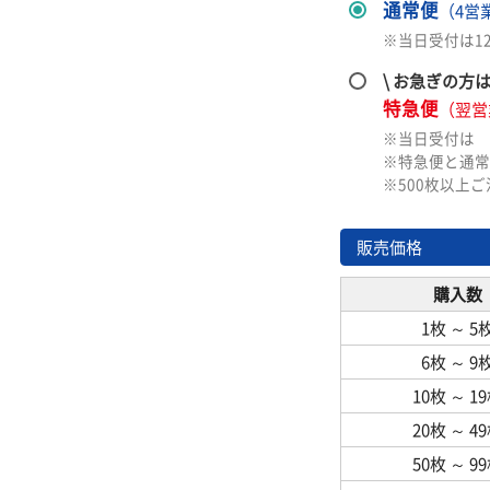
通常便
（4営
※当日受付は1
\ お急ぎの方
特急便
（翌営
※当日受付は
※特急便と通常
※500枚以上
販売価格
購入数
1枚
～
5
6枚
～
9
10枚
～
1
20枚
～
4
50枚
～
9