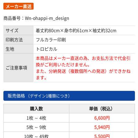
メーカー直送
商品番号：Wn-ohappi-m_design
サイズ
着丈約80cm×身巾約61cm×袖丈約32cm
印刷方法
フルカラー印刷
生地
トロピカル
本商品はメーカー直送の為、お支払方法で代金引
換がご利用いただけません。
ご注意事項
また、分納発送（複数個所への発送）ができかね
ます。
販売価格
（デザイン1種類につき）
購入数
単価（税込）
1枚
～
4枚
6,600円
5枚
～
9枚
5,940円
10枚
～
49枚
5,500円