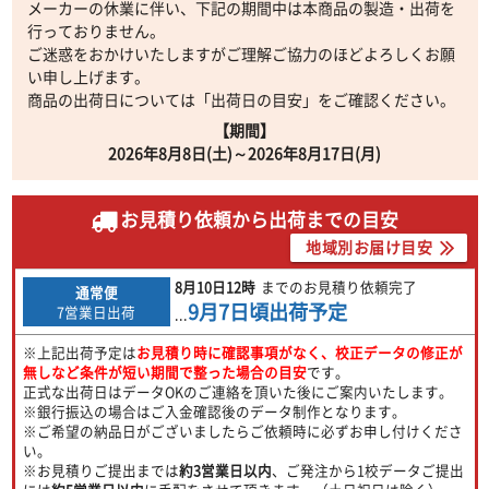
メーカーの休業に伴い、下記の期間中は本商品の製造・出荷を
行っておりません。
ご迷惑をおかけいたしますがご理解ご協力のほどよろしくお願
い申し上げます。
商品の出荷日については「出荷日の目安」をご確認ください。
【期間】
2026年8月8日(土)～2026年8月17日(月)
お見積り依頼から出荷までの目安
地域別お届け目安
8月10日
12時
までのお見積り依頼完了
通常便
9月7日
頃出荷予定
7営業日出荷
...
※上記出荷予定は
お見積り時に確認事項がなく、校正データの修正が
無しなど条件が短い期間で整った場合の目安
です。
正式な出荷日はデータOKのご連絡を頂いた後にご案内いたします。
※銀行振込の場合はご入金確認後のデータ制作となります。
※ご希望の納品日がございましたらご依頼時に必ずお申し付けくださ
い。
※お見積りご提出までは
約3営業日以内
、ご発注から1校データご提出