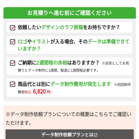
お見積りへ進む前にご確認ください
依頼したい
デザインのラフ原稿
をお持ちですか？
ロゴ
や
イラスト
が入る場合、その
データは準備できて
いますか？
ご納期に
2週間程の余裕
はありますか？
※目安としてお見
積りとデータ制作に1週間、製造に1週間程必要です。
商品代とは別に
データ制作費用が発生します
※初回制作
6,820
費用
税込
円~
※データ制作依頼プランについての概要はこちらでご確認い
ただけます。
データ制作依頼プランとは
open_in_new