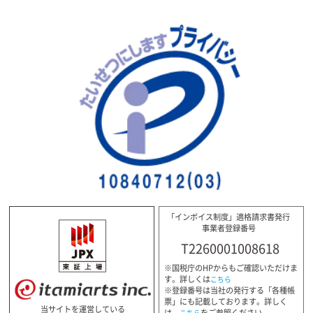
「インボイス制度」適格請求書発行
事業者登録番号
T2260001008618
※国税庁のHPからもご確認いただけま
す。詳しくは
こちら
※登録番号は当社の発行する「各種帳
票」にも記載しております。詳しく
当サイトを運営している
は、
をご参照ください。
こちら