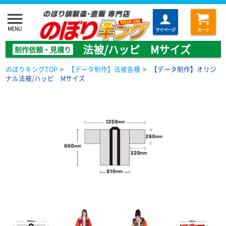
menu
MENU
マイページ
カート
法被/ハッピ Mサイズ
制作依頼・見積り
のぼりキングTOP
>
【データ制作】法被各種
>
【データ制作】オリジ
ナル法被/ハッピ Mサイズ