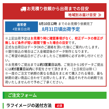
お見積り依頼から出荷までの目安
地域別お届け目安
8月10日
12時
までのお見積り依頼完了
通常便
8月31日
頃出荷予定
4営業日出荷
...
※上記出荷予定は
お見積り時に確認事項がなく、校正データの修正が
無しなど条件が短い期間で整った場合の目安
です。
正式な出荷日はデータOKのご連絡を頂いた後にご案内いたします。
※銀行振込の場合はご入金確認後のデータ制作となります。
※ご希望の納品日がございましたらご依頼時に必ずお申し付けくださ
い。
※お見積りご提出までは
約3営業日以内
、ご発注から1校データご提出
には
約5営業日以内
に手配をさせて頂きます。（土日祝日は除く）
※一度のご注文で納期の異なる商品をまとめて購入される場合、最も
納期の遅い商品に合わせて出荷いたします。商品それぞれの納期で出
荷いたしませんので予めご了承ください。
ご注文フォーム
ラフイメージの送付方法
必須