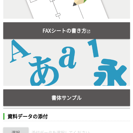
FAXシートの書き方
open_in_new
書体サンプル
資料データの添付
選択