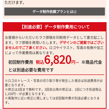
ただけます。
データ制作依頼プランとは
open_in_new
【別途必要】データ制作費用について
お客様からいただいたラフ原稿を印刷用データとして書き起こし
ます。ラフ原稿を再現いたします。
デザインのご提案ではござい
ませんのでご了承ください。
ロゴやイラスト、写真の有無や加工
によって作業費用は異なります。
6,820
初回制作費用
税込
円～
※商品代金
とは別途必要な費用です
※ロゴのトレース・写真の切り取り等が発生した場合は別途費用が必
要となります。
※修正は2回まで無料です。3回目以降の修正は、1回につき別途税込
1,100円～が必要となります。
※再製作に近い修正に関しましては初回製作費が別途必要となりま
す。