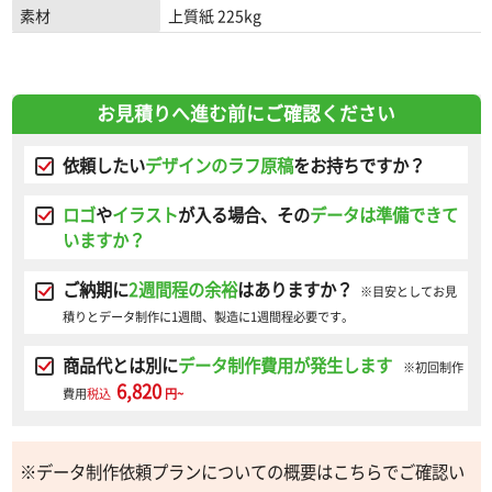
素材
上質紙 225kg
お見積りへ進む前にご確認ください
依頼したい
デザインのラフ原稿
をお持ちですか？
ロゴ
や
イラスト
が入る場合、その
データは準備できて
いますか？
ご納期に
2週間程の余裕
はありますか？
※目安としてお見
積りとデータ制作に1週間、製造に1週間程必要です。
商品代とは別に
データ制作費用が発生します
※初回制作
6,820
費用
税込
円~
※データ制作依頼プランについての概要はこちらでご確認い