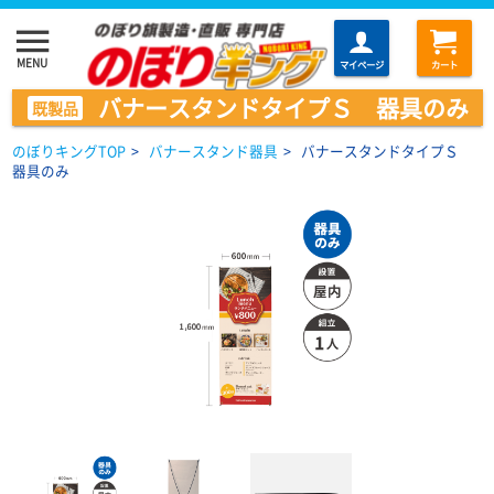
menu
MENU
マイページ
カート
バナースタンドタイプＳ 器具のみ
既製品
のぼりキングTOP
>
バナースタンド器具
>
バナースタンドタイプＳ
器具のみ