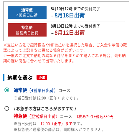
8月10日
12時
までの
受付完了
通常便
8月18日
出荷
4
営業日出荷
…
8月10日
12時
までの
受付完了
特急便
8月12日
出荷
翌営業日出荷
…
※支払い方法で銀行振込やNP後払いを選択した場合、ご入金や与信の確
認によって上記目安と異なる場合がございます。
※一度のご注文で納期の異なる商品をまとめて購入される場合、最も納
期の遅い商品に合わせて出荷いたします。
納期を選ぶ
必須
通常便
（4営業日出荷）
コース
※当日受付は12:00（正午）までです。
\ お急ぎの方はこちらがおすすめ /
特急便
（翌営業日出荷）
コース
1枚あたり+税込330円
※当日受付は
12:00（正午）まで
です。
※特急便と通常便の商品は、同時購入ができません。