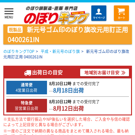
menu
MENU
マイページ
カート
新元号ゴム印のぼり旗改元用訂正用
既製品
0400261IN
のぼりキングTOP
>
平成・新元号のぼり旗
>
新元号ゴム印のぼり旗改
元用訂正用 0400261IN
出荷日の目安
地域別お届け目安
8月10日
12時
までの
受付完了
通常便
8月18日
出荷
4営業日出荷
…
8月10日
12時
までの
受付完了
特急便
8月12日
出荷
翌営業日出荷
…
※支払方法で銀行振込やNP後払いを選択した場合、ご入金や与信の確認
によって上記目安と異なる場合がございます。
※一度のご注文で納期の異なる商品をまとめて購入される場合、最も納