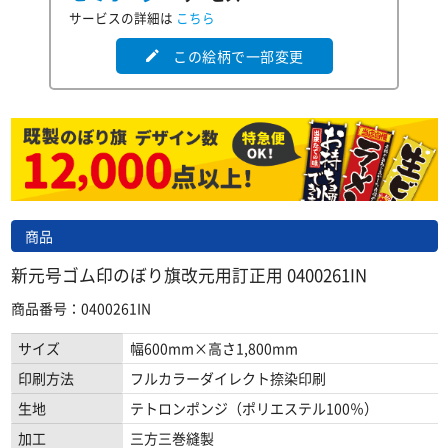
サービスの詳細は
こちら
この絵柄で一部変更
edit
商品
新元号ゴム印のぼり旗改元用訂正用 0400261IN
商品番号：0400261IN
サイズ
幅600mm×高さ1,800mm
印刷方法
フルカラーダイレクト捺染印刷
生地
テトロンポンジ（ポリエステル100％）
加工
三方三巻縫製