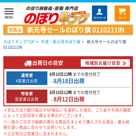
menu
MENU
マイページ
カート
新元号セールのぼり旗 0110211IN
既製品
のぼりキングTOP
>
平成・新元号のぼり旗
>
新元号セールのぼり旗
0110211IN
出荷日の目安
地域別お届け目安
8月10日
12時
までの
受付完了
通常便
8月18日
出荷
4営業日出荷
…
8月10日
12時
までの
受付完了
特急便
8月12日
出荷
翌営業日出荷
…
※支払方法で銀行振込やNP後払いを選択した場合、ご入金や与信の確認
によって上記目安と異なる場合がございます。
※一度のご注文で納期の異なる商品をまとめて購入される場合、最も納
期の遅い商品に合わせて出荷いたします。
※土日祝日は営業日に含まれません。