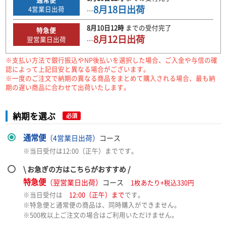
8月18日
出荷
4
営業日出荷
…
8月10日
12時
までの
受付完了
特急便
8月12日
出荷
翌営業日出荷
…
※支払い方法で銀行振込やNP後払いを選択した場合、ご入金や与信の確
認によって上記目安と異なる場合がございます。
※一度のご注文で納期の異なる商品をまとめて購入される場合、最も納
期の遅い商品に合わせて出荷いたします。
納期を選ぶ
必須
通常便
（4営業日出荷）
コース
※当日受付は12:00（正午）までです。
\ お急ぎの方はこちらがおすすめ /
特急便
（翌営業日出荷）
コース
1枚あたり+税込330円
※当日受付は
12:00（正午）まで
です。
※特急便と通常便の商品は、同時購入ができません。
※500枚以上ご注文の場合はご利用いただけません。