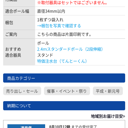
※取付器具はセットではございません。
適合ポール幅
直径34mm以内
1枚ずつ袋入れ
梱包
→梱包を写真で確認する
ご案内
こちらの商品は片面印刷です。
ポール
おすすめ
2.4ｍスタンダードポール（2段伸縮）
適合器具
スタンド
特価注水台（てんとーくん）
商品カテゴリー
売り出し・セール
催事・イベント・祭り
平成・新元号
納期について
地域別お届け目安
8月10日
12時
までの
受付完了
通常便