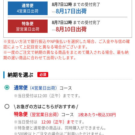
8月7日
12時
までの
受付完了
通常便
8月17日
出荷
4
営業日出荷
…
8月7日
12時
までの
受付完了
特急便
8月10日
出荷
翌営業日出荷
…
※支払い方法で銀行振込やNP後払いを選択した場合、ご入金や与信の確
認によって上記目安と異なる場合がございます。
※一度のご注文で納期の異なる商品をまとめて購入される場合、最も納
期の遅い商品に合わせて出荷いたします。
納期を選ぶ
必須
通常便
（4営業日出荷）
コース
※当日受付は12:00（正午）までです。
\ お急ぎの方はこちらがおすすめ /
特急便
（翌営業日出荷）
コース
1枚あたり+税込330円
※当日受付は
12:00（正午）まで
です。
※特急便と通常便の商品は、同時購入ができません。
※500枚以上ご注文の場合はご利用いただけません。