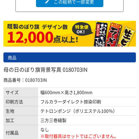
この絵柄で一部変更
edit
商品
母の日のぼり旗背景写真 0180703IN
商品番号：0180703IN
サイズ
幅600mm×高さ1,800mm
印刷方法
フルカラーダイレクト捺染印刷
生地
テトロンポンジ（ポリエステル100％）
加工
三方三巻縫製
なし
付属品
※取付器具はセットではございません。