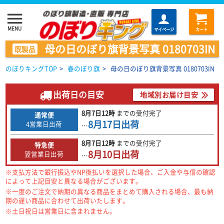
menu
MENU
マイページ
カート
母の日のぼり旗背景写真 0180703IN
既製品
のぼりキングTOP
>
春のぼり旗
>
母の日のぼり旗背景写真 0180703IN
出荷日の目安
地域別お届け目安
8月7日
12時
までの
受付完了
通常便
8月17日
出荷
4営業日出荷
…
8月7日
12時
までの
受付完了
特急便
8月10日
出荷
翌営業日出荷
…
※支払方法で銀行振込やNP後払いを選択した場合、ご入金や与信の確認
によって上記目安と異なる場合がございます。
※一度のご注文で納期の異なる商品をまとめて購入される場合、最も納
期の遅い商品に合わせて出荷いたします。
※土日祝日は営業日に含まれません。