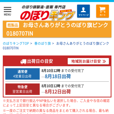
menu
MENU
マイページ
カート
お母さんありがとうのぼり旗ピンク
既製品
0180707IN
のぼりキングTOP
>
春のぼり旗
>
お母さんありがとうのぼり旗ピンク
0180707IN
出荷日の目安
地域別お届け目安
8月10日
12時
までの
受付完了
通常便
8月18日
出荷
4営業日出荷
…
8月10日
12時
までの
受付完了
特急便
8月12日
出荷
翌営業日出荷
…
※支払方法で銀行振込やNP後払いを選択した場合、ご入金や与信の確認
によって上記目安と異なる場合がございます。
※一度のご注文で納期の異なる商品をまとめて購入される場合、最も納