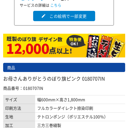
サービスの詳細は
こちら
この絵柄で一部変更
edit
商品
お母さんありがとうのぼり旗ピンク 0180707IN
商品番号：0180707IN
サイズ
幅600mm×高さ1,800mm
印刷方法
フルカラーダイレクト捺染印刷
生地
テトロンポンジ（ポリエステル100％）
加工
三方三巻縫製