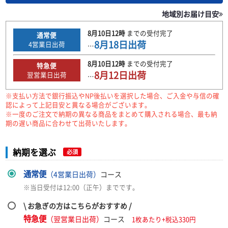
地域別お届け目安
8月10日
12時
までの
受付完了
通常便
8月18日
出荷
4
営業日出荷
…
8月10日
12時
までの
受付完了
特急便
8月12日
出荷
翌営業日出荷
…
※支払い方法で銀行振込やNP後払いを選択した場合、ご入金や与信の確
認によって上記目安と異なる場合がございます。
※一度のご注文で納期の異なる商品をまとめて購入される場合、最も納
期の遅い商品に合わせて出荷いたします。
納期を選ぶ
必須
通常便
（4営業日出荷）
コース
※当日受付は12:00（正午）までです。
\ お急ぎの方はこちらがおすすめ /
特急便
（翌営業日出荷）
コース
1枚あたり+税込330円