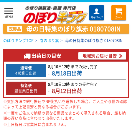
menu
MENU
マイページ
カート
母の日特集のぼり旗赤 0180708IN
既製品
のぼりキングTOP
>
春のぼり旗
>
母の日特集のぼり旗赤 0180708IN
出荷日の目安
地域別お届け目安
8月10日
12時
までの
受付完了
通常便
8月18日
出荷
4営業日出荷
…
8月10日
12時
までの
受付完了
特急便
8月12日
出荷
翌営業日出荷
…
※支払方法で銀行振込やNP後払いを選択した場合、ご入金や与信の確認
によって上記目安と異なる場合がございます。
※一度のご注文で納期の異なる商品をまとめて購入される場合、最も納
期の遅い商品に合わせて出荷いたします。
※土日祝日は営業日に含まれません。