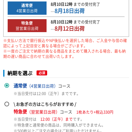
8月10日
12時
までの
受付完了
通常便
8月18日
出荷
4
営業日出荷
…
8月10日
12時
までの
受付完了
特急便
8月12日
出荷
翌営業日出荷
…
※支払い方法で銀行振込やNP後払いを選択した場合、ご入金や与信の確
認によって上記目安と異なる場合がございます。
※一度のご注文で納期の異なる商品をまとめて購入される場合、最も納
期の遅い商品に合わせて出荷いたします。
納期を選ぶ
必須
通常便
（4営業日出荷）
コース
※当日受付は12:00（正午）までです。
\ お急ぎの方はこちらがおすすめ /
特急便
（翌営業日出荷）
コース
1枚あたり+税込330円
※当日受付は
12:00（正午）まで
です。
※特急便と通常便の商品は、同時購入ができません。
※500枚以上ご注文の場合はご利用いただけません。