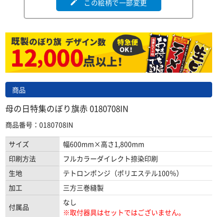
この絵柄で一部変更
edit
商品
母の日特集のぼり旗赤 0180708IN
商品番号：0180708IN
サイズ
幅600mm×高さ1,800mm
印刷方法
フルカラーダイレクト捺染印刷
生地
テトロンポンジ（ポリエステル100％）
加工
三方三巻縫製
なし
付属品
※取付器具はセットではございません。