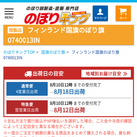
menu
MENU
マイページ
カート
フィンランド国旗のぼり旗
既製品
0740013IN
のぼりキングTOP
>
国旗のぼり旗
>
フィンランド国旗のぼり旗
0740013IN
出荷日の目安
地域別お届け目安
8月10日
12時
までの
受付完了
通常便
8月18日
出荷
4営業日出荷
…
8月10日
12時
までの
受付完了
特急便
8月12日
出荷
翌営業日出荷
…
※支払方法で銀行振込やNP後払いを選択した場合、ご入金や与信の確認
によって上記目安と異なる場合がございます。
※一度のご注文で納期の異なる商品をまとめて購入される場合、最も納