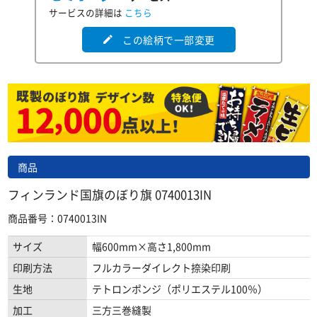
サービスの詳細は
こちら
この絵柄で一部変更
edit
商品
フィンランド国旗のぼり旗 0740013IN
商品番号：0740013IN
サイズ
幅600mm×高さ1,800mm
印刷方法
フルカラーダイレクト捺染印刷
生地
テトロンポンジ（ポリエステル100％）
加工
三方三巻縫製