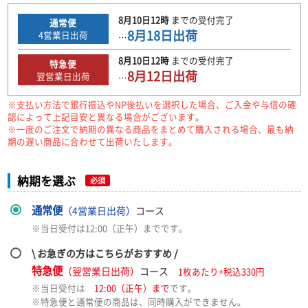
8月10日
12時
までの
受付完了
通常便
8月18日
出荷
4
営業日出荷
…
8月10日
12時
までの
受付完了
特急便
8月12日
出荷
翌営業日出荷
…
※支払い方法で銀行振込やNP後払いを選択した場合、ご入金や与信の確
認によって上記目安と異なる場合がございます。
※一度のご注文で納期の異なる商品をまとめて購入される場合、最も納
期の遅い商品に合わせて出荷いたします。
納期を選ぶ
必須
通常便
（4営業日出荷）
コース
※当日受付は12:00（正午）までです。
\ お急ぎの方はこちらがおすすめ /
特急便
（翌営業日出荷）
コース
1枚あたり+税込330円
※当日受付は
12:00（正午）まで
です。
※特急便と通常便の商品は、同時購入ができません。