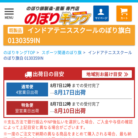
menu
MENU
マイページ
カート
インドアテニススクールのぼり旗白
既製品
0130359IN
のぼりキングTOP
>
スポーツ関連のぼり旗
>
インドアテニススクール
のぼり旗白 0130359IN
出荷日の目安
地域別お届け目安
8月7日
12時
までの
受付完了
通常便
8月17日
出荷
4営業日出荷
…
8月7日
12時
までの
受付完了
特急便
8月10日
出荷
翌営業日出荷
…
※支払方法で銀行振込やNP後払いを選択した場合、ご入金や与信の確認
によって上記目安と異なる場合がございます。
※一度のご注文で納期の異なる商品をまとめて購入される場合、最も納