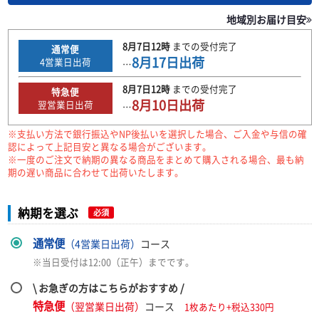
地域別お届け目安
8月7日
12時
までの
受付完了
通常便
8月17日
出荷
4
営業日出荷
…
8月7日
12時
までの
受付完了
特急便
8月10日
出荷
翌営業日出荷
…
※支払い方法で銀行振込やNP後払いを選択した場合、ご入金や与信の確
認によって上記目安と異なる場合がございます。
※一度のご注文で納期の異なる商品をまとめて購入される場合、最も納
期の遅い商品に合わせて出荷いたします。
納期を選ぶ
必須
通常便
（4営業日出荷）
コース
※当日受付は12:00（正午）までです。
\ お急ぎの方はこちらがおすすめ /
特急便
（翌営業日出荷）
コース
1枚あたり+税込330円