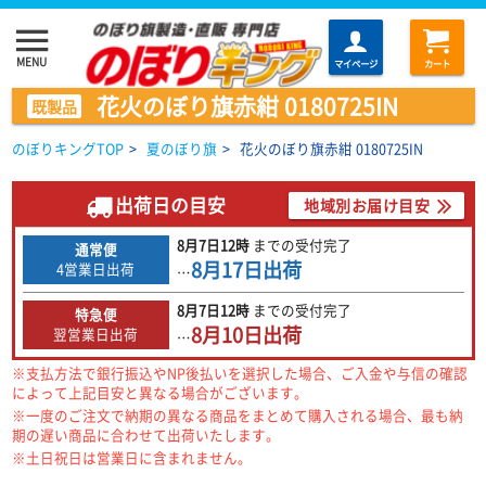
menu
MENU
マイページ
カート
花火のぼり旗赤紺 0180725IN
既製品
のぼりキングTOP
>
夏のぼり旗
>
花火のぼり旗赤紺 0180725IN
出荷日の目安
地域別お届け目安
8月7日
12時
までの
受付完了
通常便
8月17日
出荷
4営業日出荷
…
8月7日
12時
までの
受付完了
特急便
8月10日
出荷
翌営業日出荷
…
※支払方法で銀行振込やNP後払いを選択した場合、ご入金や与信の確認
によって上記目安と異なる場合がございます。
※一度のご注文で納期の異なる商品をまとめて購入される場合、最も納
期の遅い商品に合わせて出荷いたします。
※土日祝日は営業日に含まれません。