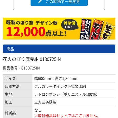
この絵柄で一部変更
edit
商品
花火のぼり旗赤紺 0180725IN
商品番号：0180725IN
サイズ
幅600mm×高さ1,800mm
印刷方法
フルカラーダイレクト捺染印刷
生地
テトロンポンジ（ポリエステル100％）
加工
三方三巻縫製
なし
付属品
※取付器具はセットではございません。