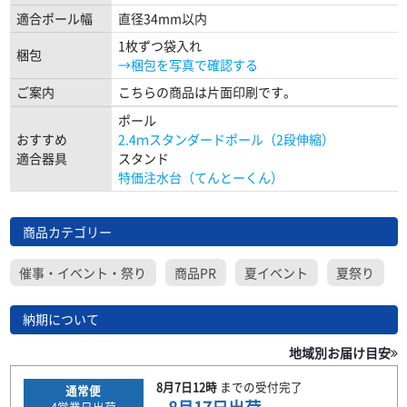
適合ポール幅
直径34mm以内
1枚ずつ袋入れ
梱包
→梱包を写真で確認する
ご案内
こちらの商品は片面印刷です。
ポール
おすすめ
2.4ｍスタンダードポール（2段伸縮）
適合器具
スタンド
特価注水台（てんとーくん）
商品カテゴリー
催事・イベント・祭り
商品PR
夏イベント
夏祭り
納期について
地域別お届け目安
8月7日
12時
までの
受付完了
通常便
4
営業日出荷