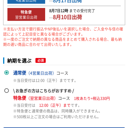
8月17日
出荷
…
8月7日
12時
までの
受付完了
特急便
8月10日
出荷
翌営業日出荷
…
※支払い方法で銀行振込やNP後払いを選択した場合、ご入金や与信の確
認によって上記目安と異なる場合がございます。
※一度のご注文で納期の異なる商品をまとめて購入される場合、最も納
期の遅い商品に合わせて出荷いたします。
納期を選ぶ
必須
通常便
（4営業日出荷）
コース
※当日受付は12:00（正午）までです。
\ お急ぎの方はこちらがおすすめ /
特急便
（翌営業日出荷）
コース
1枚あたり+税込330円
※当日受付は
12:00（正午）まで
です。
※特急便と通常便の商品は、同時購入ができません。
※500枚以上ご注文の場合はご利用いただけません。