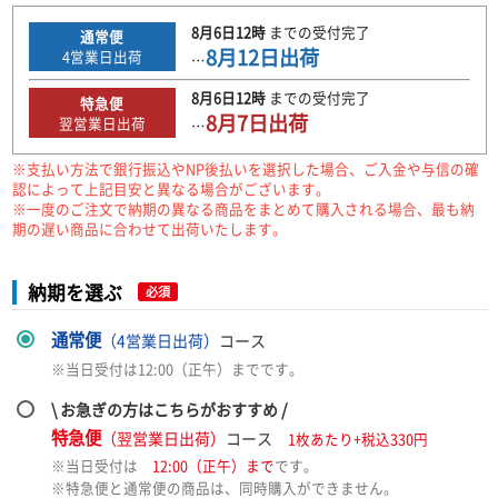
8月6日
12時
までの
受付完了
通常便
8月12日
出荷
4
営業日出荷
…
8月6日
12時
までの
受付完了
特急便
8月7日
出荷
翌営業日出荷
…
※支払い方法で銀行振込やNP後払いを選択した場合、ご入金や与信の確
認によって上記目安と異なる場合がございます。
※一度のご注文で納期の異なる商品をまとめて購入される場合、最も納
期の遅い商品に合わせて出荷いたします。
納期を選ぶ
必須
通常便
（4営業日出荷）
コース
※当日受付は12:00（正午）までです。
\ お急ぎの方はこちらがおすすめ /
特急便
（翌営業日出荷）
コース
1枚あたり+税込330円
※当日受付は
12:00（正午）まで
です。
※特急便と通常便の商品は、同時購入ができません。