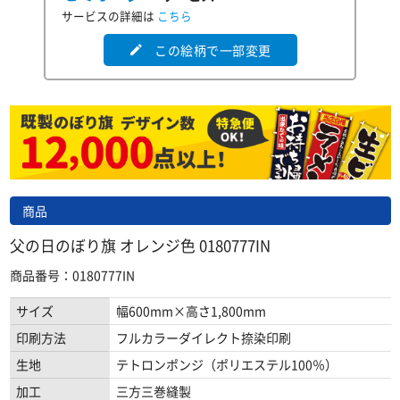
サービスの詳細は
こちら
この絵柄で一部変更
edit
商品
父の日のぼり旗 オレンジ色 0180777IN
商品番号：0180777IN
サイズ
幅600mm×高さ1,800mm
印刷方法
フルカラーダイレクト捺染印刷
生地
テトロンポンジ（ポリエステル100％）
加工
三方三巻縫製