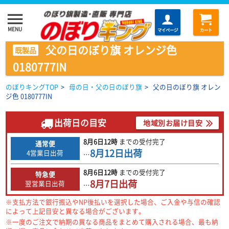
menu
MENU
マイページ
カート
父の日のぼり旗 オレンジ色
既製品
0180777IN
のぼりキングTOP
>
母の日・父の日のぼり旗
>
父の日のぼり旗 オレン
ジ色 0180777IN
出荷日の目安
地域別お届け目安
8月6日
12時
までの
受付完了
通常便
8月12日
出荷
4営業日出荷
…
8月6日
12時
までの
受付完了
特急便
8月7日
出荷
翌営業日出荷
…
※支払方法で銀行振込やNP後払いを選択した場合、ご入金や与信の確認
によって上記目安と異なる場合がございます。
※一度のご注文で納期の異なる商品をまとめて購入される場合、最も納