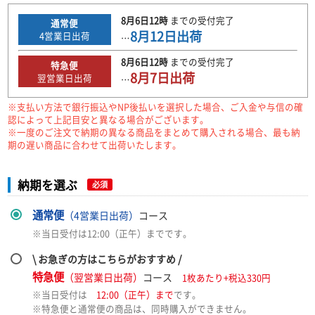
8月6日
12時
までの
受付完了
通常便
8月12日
出荷
4
営業日出荷
…
8月6日
12時
までの
受付完了
特急便
8月7日
出荷
翌営業日出荷
…
※支払い方法で銀行振込やNP後払いを選択した場合、ご入金や与信の確
認によって上記目安と異なる場合がございます。
※一度のご注文で納期の異なる商品をまとめて購入される場合、最も納
期の遅い商品に合わせて出荷いたします。
納期を選ぶ
必須
通常便
（4営業日出荷）
コース
※当日受付は12:00（正午）までです。
\ お急ぎの方はこちらがおすすめ /
特急便
（翌営業日出荷）
コース
1枚あたり+税込330円
※当日受付は
12:00（正午）まで
です。
※特急便と通常便の商品は、同時購入ができません。