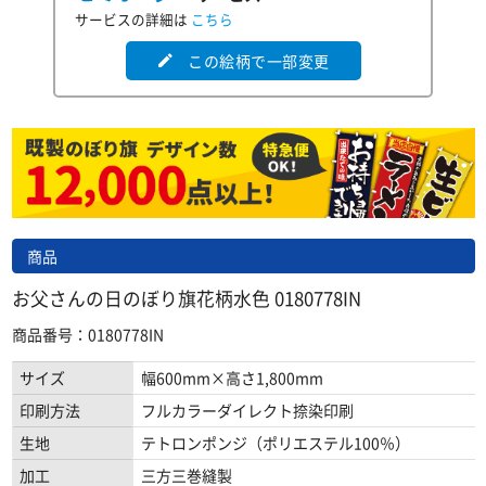
サービスの詳細は
こちら
この絵柄で一部変更
edit
商品
お父さんの日のぼり旗花柄水色 0180778IN
商品番号：0180778IN
サイズ
幅600mm×高さ1,800mm
印刷方法
フルカラーダイレクト捺染印刷
生地
テトロンポンジ（ポリエステル100％）
加工
三方三巻縫製