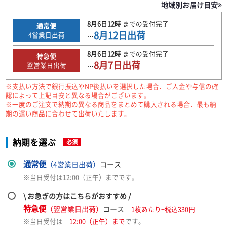
地域別お届け目安
8月6日
12時
までの
受付完了
通常便
8月12日
出荷
4
営業日出荷
…
8月6日
12時
までの
受付完了
特急便
8月7日
出荷
翌営業日出荷
…
※支払い方法で銀行振込やNP後払いを選択した場合、ご入金や与信の確
認によって上記目安と異なる場合がございます。
※一度のご注文で納期の異なる商品をまとめて購入される場合、最も納
期の遅い商品に合わせて出荷いたします。
納期を選ぶ
必須
通常便
（4営業日出荷）
コース
※当日受付は12:00（正午）までです。
\ お急ぎの方はこちらがおすすめ /
特急便
（翌営業日出荷）
コース
1枚あたり+税込330円
※当日受付は
12:00（正午）まで
です。