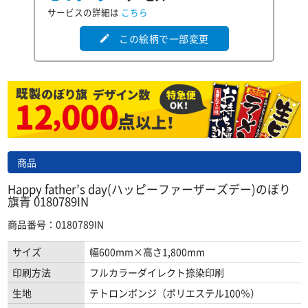
サービスの詳細は
こちら
この絵柄で一部変更
edit
商品
Happy father’s day(ハッピーファーザーズデー)のぼり
旗青 0180789IN
商品番号：0180789IN
サイズ
幅600mm×高さ1,800mm
印刷方法
フルカラーダイレクト捺染印刷
生地
テトロンポンジ（ポリエステル100％）