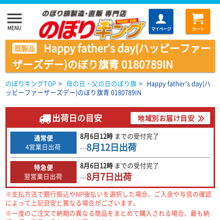
menu
MENU
マイページ
カート
Happy father’s day(ハッピーファー
既製品
ザーズデー)のぼり旗青 0180789IN
のぼりキングTOP
>
母の日・父の日のぼり旗
>
Happy father’s day(ハ
ッピーファーザーズデー)のぼり旗青 0180789IN
出荷日の目安
地域別お届け目安
8月6日
12時
までの
受付完了
通常便
8月12日
出荷
4営業日出荷
…
8月6日
12時
までの
受付完了
特急便
8月7日
出荷
翌営業日出荷
…
※支払方法で銀行振込やNP後払いを選択した場合、ご入金や与信の確認
によって上記目安と異なる場合がございます。
※一度のご注文で納期の異なる商品をまとめて購入される場合、最も納