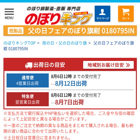
menu
MENU
マイページ
カート
父の日フェアのぼり旗紺 0180795IN
既製品
のぼりキングTOP
>
母の日・父の日のぼり旗
>
父の日フェアのぼり旗
紺 0180795IN
出荷日の目安
地域別お届け目安
8月6日
12時
までの
受付完了
通常便
8月12日
出荷
4営業日出荷
…
8月6日
12時
までの
受付完了
特急便
8月7日
出荷
翌営業日出荷
…
※支払方法で銀行振込やNP後払いを選択した場合、ご入金や与信の確認
によって上記目安と異なる場合がございます。
※一度のご注文で納期の異なる商品をまとめて購入される場合、最も納
期の遅い商品に合わせて出荷いたします。
※土日祝日は営業日に含まれません。