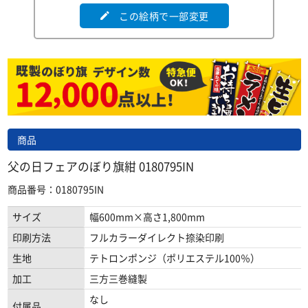
この絵柄で一部変更
edit
商品
父の日フェアのぼり旗紺 0180795IN
商品番号：0180795IN
サイズ
幅600mm×高さ1,800mm
印刷方法
フルカラーダイレクト捺染印刷
生地
テトロンポンジ（ポリエステル100％）
加工
三方三巻縫製
なし
付属品