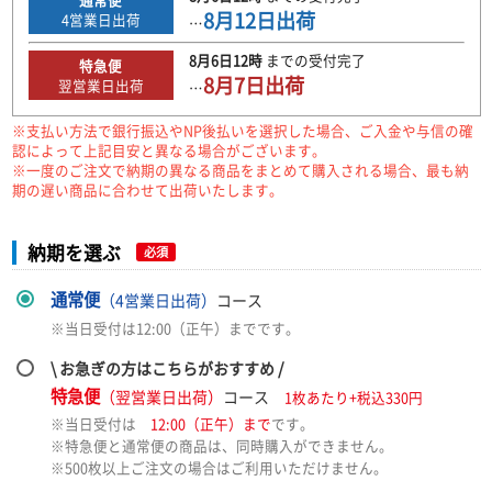
8月12日
出荷
4
営業日出荷
…
8月6日
12時
までの
受付完了
特急便
8月7日
出荷
翌営業日出荷
…
※支払い方法で銀行振込やNP後払いを選択した場合、ご入金や与信の確
認によって上記目安と異なる場合がございます。
※一度のご注文で納期の異なる商品をまとめて購入される場合、最も納
期の遅い商品に合わせて出荷いたします。
納期を選ぶ
必須
通常便
（4営業日出荷）
コース
※当日受付は12:00（正午）までです。
\ お急ぎの方はこちらがおすすめ /
特急便
（翌営業日出荷）
コース
1枚あたり+税込330円
※当日受付は
12:00（正午）まで
です。
※特急便と通常便の商品は、同時購入ができません。
※500枚以上ご注文の場合はご利用いただけません。