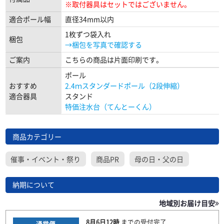
※取付器具はセットではございません。
適合ポール幅
直径34mm以内
1枚ずつ袋入れ
梱包
→梱包を写真で確認する
ご案内
こちらの商品は片面印刷です。
ポール
おすすめ
2.4ｍスタンダードポール（2段伸縮）
適合器具
スタンド
特価注水台（てんとーくん）
商品カテゴリー
催事・イベント・祭り
商品PR
母の日・父の日
納期について
地域別お届け目安
8月6日
12時
までの
受付完了
通常便