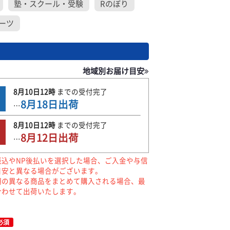
塾・スクール・受験
Rのぼり
ーツ
地域別お届け目安
8月10日
12時
までの
受付完了
8月18日
出荷
…
8月10日
12時
までの
受付完了
8月12日
出荷
…
振込やNP後払いを選択した場合、ご入金や与信
目安と異なる場合がございます。
期の異なる商品をまとめて購入される場合、最
合わせて出荷いたします。
必須