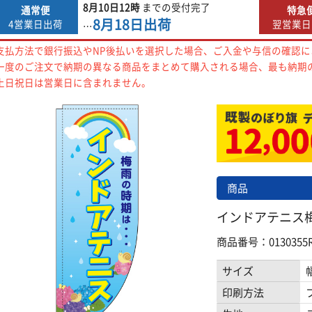
8月10日
12時
までの
受付完了
通常便
特急
8月18日
出荷
4営業日出荷
翌営業日
…
支払方法で銀行振込やNP後払いを選択した場合、ご入金や与信の確認
一度のご注文で納期の異なる商品をまとめて購入される場合、最も納期
土日祝日は営業日に含まれません。
商品
インドアテニス梅雨
商品番号：0130355R
サイズ
印刷方法