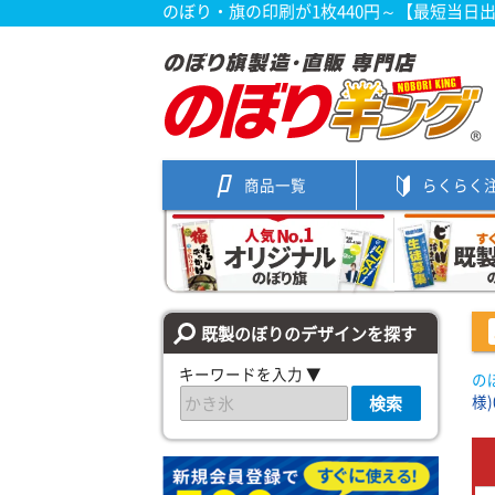
のぼり・旗の印刷が1枚440円～【最短当日
商品一覧
らくらく
既製のぼりのデザインを探す
キーワードを入力 ▼
の
様)
検索