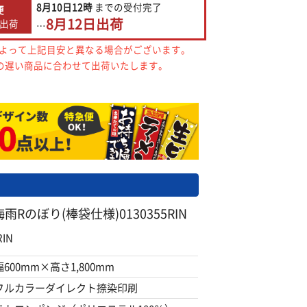
8月10日
12時
までの
受付完了
便
8月12日
出荷
出荷
…
によって上記目安と異なる場合がございます。
の遅い商品に合わせて出荷いたします。
Rのぼり(棒袋仕様)0130355RIN
IN
幅600mm×高さ1,800mm
フルカラーダイレクト捺染印刷