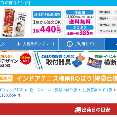
出荷 のぼりキング】
注文
入稿用
テンプレート
ご利用ガイド
インドアテニス梅雨Rのぼり(棒袋仕様)01
既製品
ぼりキングTOP
>
塾・スクール・受験のぼり旗
>
生徒募集のぼり旗
>
0130355RIN
出荷日の目安