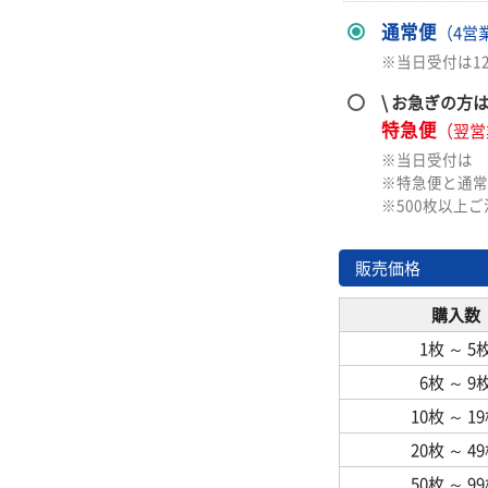
通常便
（4営
※当日受付は1
\ お急ぎの方
特急便
（翌営
※当日受付は
※特急便と通常
※500枚以上
販売価格
購入数
1枚
～
5
6枚
～
9
10枚
～
1
20枚
～
4
50枚
～
9