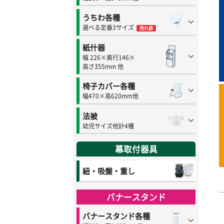
うちわ各種
選べる定番3サイズ
売れ筋
紙什器
幅 226×奥行146×
高さ355mm 他
椅子カバー各種
幅470×高620mm他
法被
幼児サイズ他計4種
幕取付器具
紐・吸盤・重し
バナースタンド
バナースタンド各種