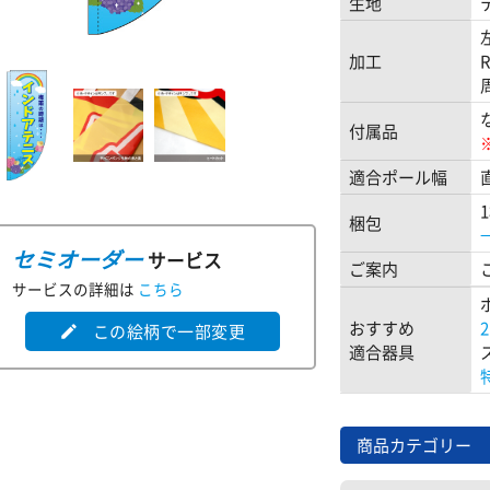
生地
加工
付属品
適合ポール幅
梱包
セミオーダー
サービス
ご案内
サービスの詳細は
こちら
おすすめ
この絵柄で一部変更
edit
適合器具
商品カテゴリー