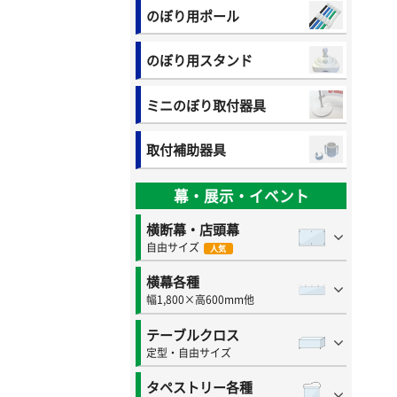
のぼり用ポール
のぼり用スタンド
ミニのぼり取付器具
取付補助器具
幕・展示・イベント
横断幕・店頭幕
自由サイズ
人気
横幕各種
幅1,800×高600mm他
テーブルクロス
定型・自由サイズ
タペストリー各種