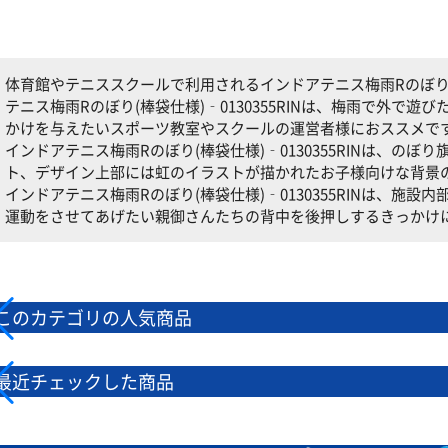
体育館やテニススクールで利用されるインドアテニス梅雨Rのぼり(棒袋
テニス梅雨Rのぼり(棒袋仕様)‐0130355RINは、梅雨で外で
かけを与えたいスポーツ教室やスクールの運営者様におススメで
インドアテニス梅雨Rのぼり(棒袋仕様)‐0130355RINは、の
ト、デザイン上部には虹のイラストが描かれたお子様向けな背景
インドアテニス梅雨Rのぼり(棒袋仕様)‐0130355RINは、施
運動をさせてあげたい親御さんたちの背中を後押しするきっかけ
このカテゴリの人気商品
最近チェックした商品