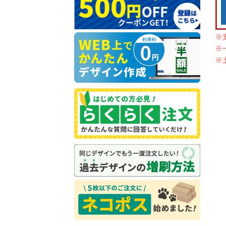
※
※
※