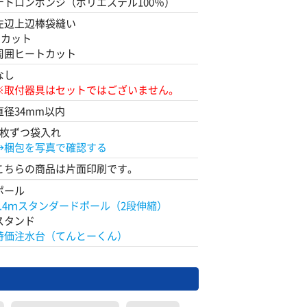
テトロンポンジ（ポリエステル100％）
左辺上辺棒袋縫い
Rカット
周囲ヒートカット
なし
※取付器具はセットではございません。
直径34mm以内
1枚ずつ袋入れ
→梱包を写真で確認する
こちらの商品は片面印刷です。
ポール
2.4ｍスタンダードポール（2段伸縮）
スタンド
特価注水台（てんとーくん）