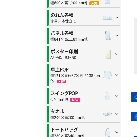
幅600×高1,200mm他
人気
のれん各種
簡易／本仕立て
パネル各種
幅841×高1,189mm他
ポスター印刷
A3~A0、B3~B0
卓上POP
幅121×奥行67×高さ138mm
他
NEW
スイングPOP
φ70mm他
NEW
タオル
幅200×高200mm他
トートバッグ
幅280×高340mm他