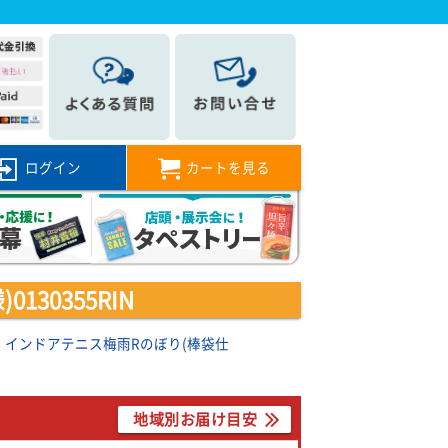
ログイン
カートを見る
30355RIN
インドアテニス梅雨Rのぼり(棒袋仕
地域別お届け目安