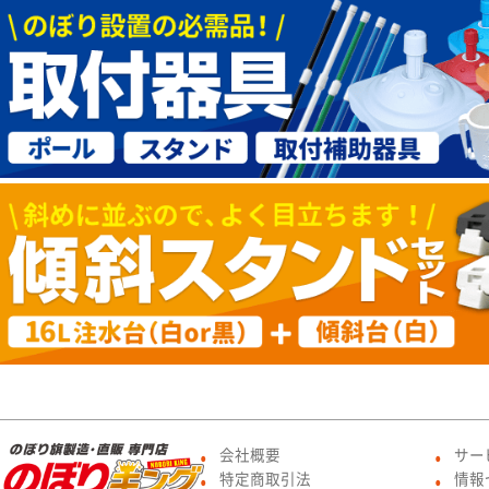
会社概要
サー
●
●
特定商取引法
情報
●
●