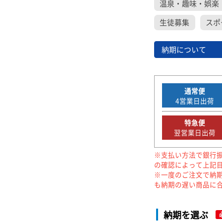
温泉・趣味・娯楽
生徒募集
スポ
納期について
通常便
4
営業日出荷
特急便
翌営業日出荷
※支払い方法で銀行
の確認によって上記
※一度のご注文で納
も納期の遅い商品に
納期を選ぶ