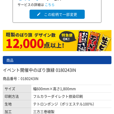
サービスの詳細は
こちら
この絵柄で一部変更
edit
商品
イベント開催中のぼり旗緑 0180243IN
商品番号：0180243IN
サイズ
幅600mm×高さ1,800mm
印刷方法
フルカラーダイレクト捺染印刷
生地
テトロンポンジ（ポリエステル100％）
加工
三方三巻縫製