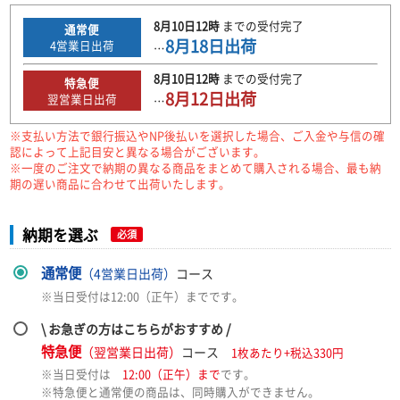
8月10日
12時
までの
受付完了
通常便
8月18日
出荷
4
営業日出荷
…
8月10日
12時
までの
受付完了
特急便
8月12日
出荷
翌営業日出荷
…
※支払い方法で銀行振込やNP後払いを選択した場合、ご入金や与信の確
認によって上記目安と異なる場合がございます。
※一度のご注文で納期の異なる商品をまとめて購入される場合、最も納
期の遅い商品に合わせて出荷いたします。
納期を選ぶ
必須
通常便
（4営業日出荷）
コース
※当日受付は12:00（正午）までです。
\ お急ぎの方はこちらがおすすめ /
特急便
（翌営業日出荷）
コース
1枚あたり+税込330円
※当日受付は
12:00（正午）まで
です。
※特急便と通常便の商品は、同時購入ができません。