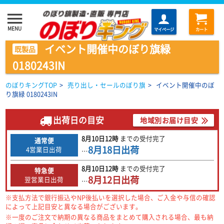
menu
MENU
マイページ
カート
イベント開催中のぼり旗緑
既製品
0180243IN
のぼりキングTOP
>
売り出し・セールのぼり旗
>
イベント開催中のぼ
り旗緑 0180243IN
出荷日の目安
地域別お届け目安
8月10日
12時
までの
受付完了
通常便
8月18日
出荷
4営業日出荷
…
8月10日
12時
までの
受付完了
特急便
8月12日
出荷
翌営業日出荷
…
※支払方法で銀行振込やNP後払いを選択した場合、ご入金や与信の確認
によって上記目安と異なる場合がございます。
※一度のご注文で納期の異なる商品をまとめて購入される場合、最も納