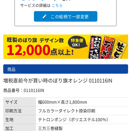
サービスの詳細は
こちら
この絵柄で一部変更
edit
商品
増税直前今が買い時のぼり旗オレンジ 0110116IN
商品番号：0110116IN
サイズ
幅600mm×高さ1,800mm
印刷方法
フルカラーダイレクト捺染印刷
生地
テトロンポンジ（ポリエステル100％）
加工
三方三巻縫製