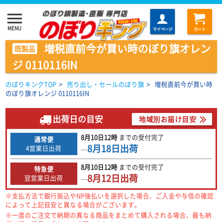
menu
MENU
マイページ
カート
増税直前今が買い時のぼり旗オレン
既製品
ジ 0110116IN
のぼりキングTOP
>
売り出し・セールのぼり旗
>
増税直前今が買い時
のぼり旗オレンジ 0110116IN
出荷日の目安
地域別お届け目安
8月10日
12時
までの
受付完了
通常便
8月18日
出荷
4営業日出荷
…
8月10日
12時
までの
受付完了
特急便
8月12日
出荷
翌営業日出荷
…
※支払方法で銀行振込やNP後払いを選択した場合、ご入金や与信の確認
によって上記目安と異なる場合がございます。
※一度のご注文で納期の異なる商品をまとめて購入される場合、最も納