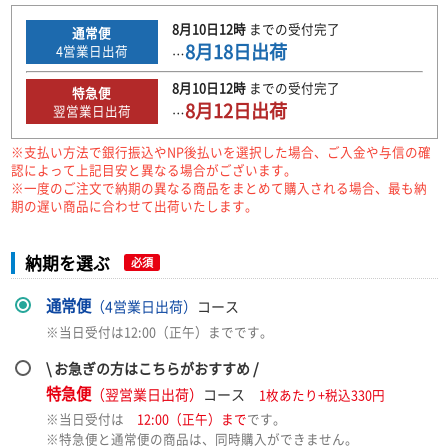
8月10日
12時
までの
受付完了
通常便
8月18日
出荷
4
営業日出荷
…
8月10日
12時
までの
受付完了
特急便
8月12日
出荷
翌営業日出荷
…
※支払い方法で銀行振込やNP後払いを選択した場合、ご入金や与信の確
認によって上記目安と異なる場合がございます。
※一度のご注文で納期の異なる商品をまとめて購入される場合、最も納
期の遅い商品に合わせて出荷いたします。
納期を選ぶ
必須
通常便
（4営業日出荷）
コース
※当日受付は12:00（正午）までです。
\ お急ぎの方はこちらがおすすめ /
特急便
（翌営業日出荷）
コース
1枚あたり+税込330円
※当日受付は
12:00（正午）まで
です。
※特急便と通常便の商品は、同時購入ができません。