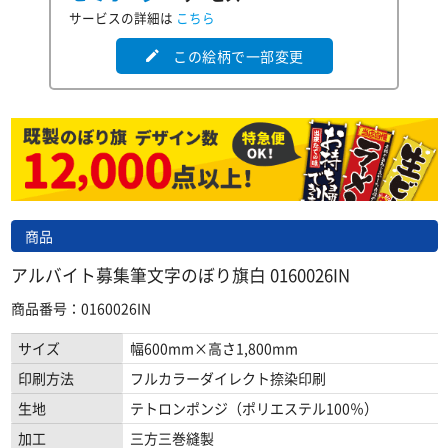
サービスの詳細は
こちら
この絵柄で一部変更
edit
商品
アルバイト募集筆文字のぼり旗白 0160026IN
商品番号：0160026IN
サイズ
幅600mm×高さ1,800mm
印刷方法
フルカラーダイレクト捺染印刷
生地
テトロンポンジ（ポリエステル100％）
加工
三方三巻縫製