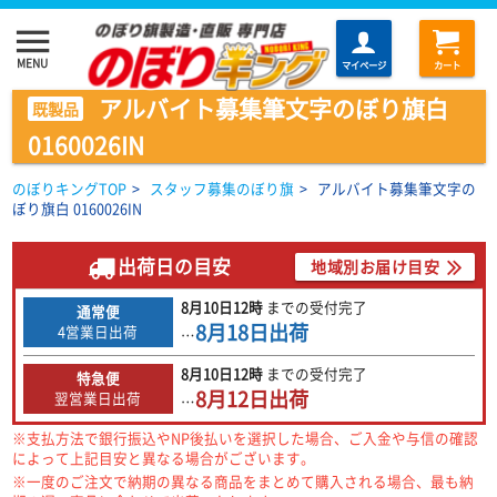
menu
MENU
マイページ
カート
アルバイト募集筆文字のぼり旗白
既製品
0160026IN
のぼりキングTOP
>
スタッフ募集のぼり旗
>
アルバイト募集筆文字の
ぼり旗白 0160026IN
出荷日の目安
地域別お届け目安
8月10日
12時
までの
受付完了
通常便
8月18日
出荷
4営業日出荷
…
8月10日
12時
までの
受付完了
特急便
8月12日
出荷
翌営業日出荷
…
※支払方法で銀行振込やNP後払いを選択した場合、ご入金や与信の確認
によって上記目安と異なる場合がございます。
※一度のご注文で納期の異なる商品をまとめて購入される場合、最も納