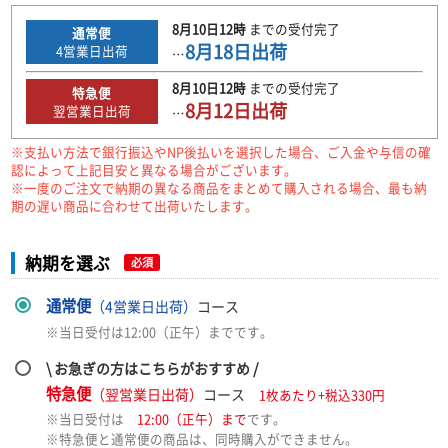
8月10日
12時
までの
受付完了
通常便
8月18日
出荷
4
営業日出荷
…
8月10日
12時
までの
受付完了
特急便
8月12日
出荷
翌営業日出荷
…
※支払い方法で銀行振込やNP後払いを選択した場合、ご入金や与信の確
認によって上記目安と異なる場合がございます。
※一度のご注文で納期の異なる商品をまとめて購入される場合、最も納
期の遅い商品に合わせて出荷いたします。
納期を選ぶ
必須
通常便
（4営業日出荷）
コース
※当日受付は12:00（正午）までです。
\ お急ぎの方はこちらがおすすめ /
特急便
（翌営業日出荷）
コース
1枚あたり+税込330円
※当日受付は
12:00（正午）まで
です。
※特急便と通常便の商品は、同時購入ができません。