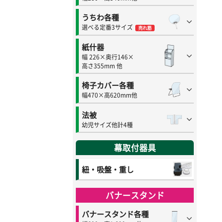
うちわ各種
選べる定番3サイズ
売れ筋
紙什器
幅 226×奥行146×
高さ355mm 他
椅子カバー各種
幅470×高620mm他
法被
幼児サイズ他計4種
幕取付器具
紐・吸盤・重し
バナースタンド
バナースタンド各種