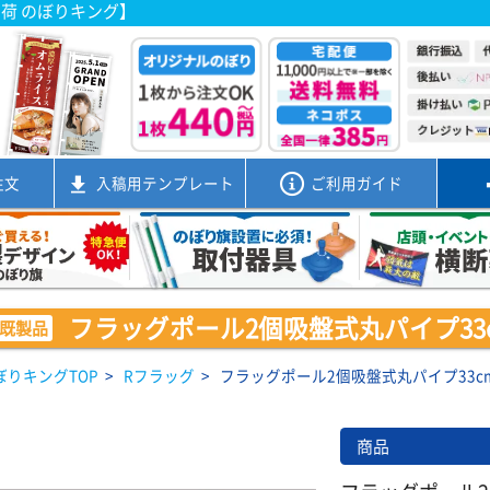
出荷 のぼりキング】
注文
入稿用
テンプレート
ご利用ガイド
フラッグポール2個吸盤式丸パイプ33cm
既製品
ぼりキングTOP
>
Rフラッグ
>
フラッグポール2個吸盤式丸パイプ33cm 
商品