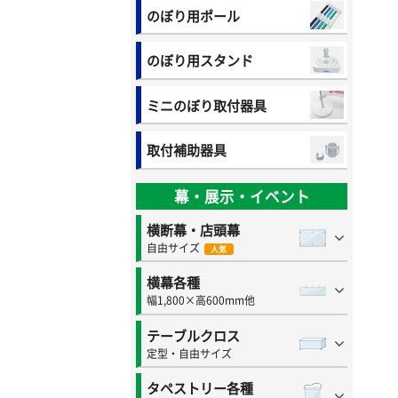
のぼり用ポール
のぼり用スタンド
ミニのぼり取付器具
取付補助器具
幕・展示・イベント
横断幕・店頭幕
自由サイズ
人気
横幕各種
幅1,800×高600mm他
テーブルクロス
定型・自由サイズ
タペストリー各種