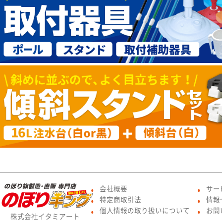
会社概要
サー
●
●
特定商取引法
情報
●
●
個人情報の取り扱いについて
お問
●
●
株式会社イタミアート