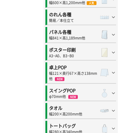
幅600×高1,200mm他
人気
のれん各種
簡易／本仕立て
パネル各種
幅841×高1,189mm他
ポスター印刷
A3~A0、B3~B0
卓上POP
幅121×奥行67×高さ138mm
他
NEW
スイングPOP
φ70mm他
NEW
タオル
幅200×高200mm他
トートバッグ
幅280×高340mm他