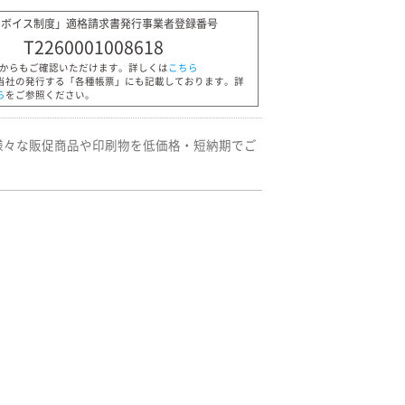
ンボイス制度」適格請求書発行事業者登録番号
T2260001008618
Pからもご確認いただけます。詳しくは
こちら
当社の発行する「各種帳票」にも記載しております。詳
ら
をご参照ください。
様々な販促商品や印刷物を低価格・短納期でご