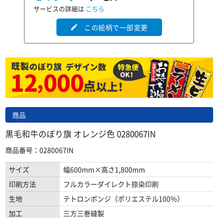
サービスの詳細は
こちら
この絵柄で一部変更
edit
商品
黒毛和牛のぼり旗 オレンジ色 0280067IN
商品番号：0280067IN
サイズ
幅600mm×高さ1,800mm
印刷方法
フルカラーダイレクト捺染印刷
生地
テトロンポンジ（ポリエステル100％）
加工
三方三巻縫製