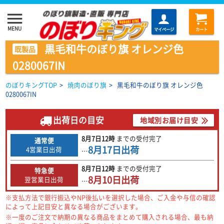
menu
MENU
マイページ
カート
黒毛和牛のぼり旗 オレンジ色
既製品
0280067IN
のぼりキングTOP
>
焼肉のぼり旗
>
黒毛和牛のぼり旗 オレンジ色
0280067IN
出荷日の目安
地域別お届け目安
8月7日
12時
までの
受付完了
通常便
8月17日
出荷
4営業日出荷
…
8月7日
12時
までの
受付完了
特急便
8月10日
出荷
翌営業日出荷
…
※支払方法で銀行振込やNP後払いを選択した場合、ご入金や与信の確認
によって上記目安と異なる場合がございます。
※一度のご注文で納期の異なる商品をまとめて購入される場合、最も納