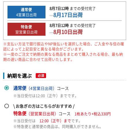
8月7日
12時
までの
受付完了
通常便
8月17日
出荷
4
営業日出荷
…
8月7日
12時
までの
受付完了
特急便
8月10日
出荷
翌営業日出荷
…
※支払い方法で銀行振込やNP後払いを選択した場合、ご入金や与信の確
認によって上記目安と異なる場合がございます。
※一度のご注文で納期の異なる商品をまとめて購入される場合、最も納
期の遅い商品に合わせて出荷いたします。
納期を選ぶ
必須
通常便
（4営業日出荷）
コース
※当日受付は12:00（正午）までです。
\ お急ぎの方はこちらがおすすめ /
特急便
（翌営業日出荷）
コース
1枚あたり+税込330円
※当日受付は
12:00（正午）まで
です。
※特急便と通常便の商品は、同時購入ができません。