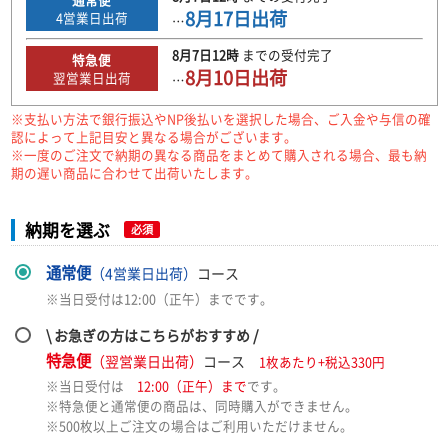
8月17日
出荷
4
営業日出荷
…
8月7日
12時
までの
受付完了
特急便
8月10日
出荷
翌営業日出荷
…
※支払い方法で銀行振込やNP後払いを選択した場合、ご入金や与信の確
認によって上記目安と異なる場合がございます。
※一度のご注文で納期の異なる商品をまとめて購入される場合、最も納
期の遅い商品に合わせて出荷いたします。
納期を選ぶ
必須
通常便
（4営業日出荷）
コース
※当日受付は12:00（正午）までです。
\ お急ぎの方はこちらがおすすめ /
特急便
（翌営業日出荷）
コース
1枚あたり+税込330円
※当日受付は
12:00（正午）まで
です。
※特急便と通常便の商品は、同時購入ができません。
※500枚以上ご注文の場合はご利用いただけません。