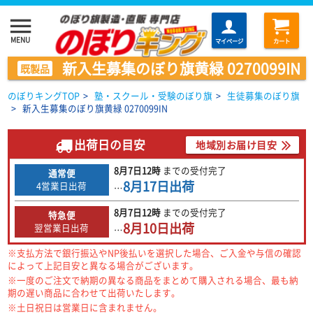
menu
MENU
マイページ
カート
新入生募集のぼり旗黄緑 0270099IN
既製品
のぼりキングTOP
>
塾・スクール・受験のぼり旗
>
生徒募集のぼり旗
>
新入生募集のぼり旗黄緑 0270099IN
出荷日の目安
地域別お届け目安
8月7日
12時
までの
受付完了
通常便
8月17日
出荷
4営業日出荷
…
8月7日
12時
までの
受付完了
特急便
8月10日
出荷
翌営業日出荷
…
※支払方法で銀行振込やNP後払いを選択した場合、ご入金や与信の確認
によって上記目安と異なる場合がございます。
※一度のご注文で納期の異なる商品をまとめて購入される場合、最も納
期の遅い商品に合わせて出荷いたします。
※土日祝日は営業日に含まれません。