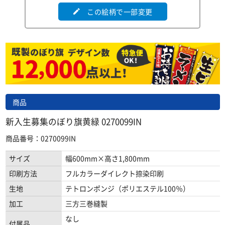
この絵柄で一部変更
edit
商品
新入生募集のぼり旗黄緑 0270099IN
商品番号：0270099IN
サイズ
幅600mm×高さ1,800mm
印刷方法
フルカラーダイレクト捺染印刷
生地
テトロンポンジ（ポリエステル100％）
加工
三方三巻縫製
なし
付属品