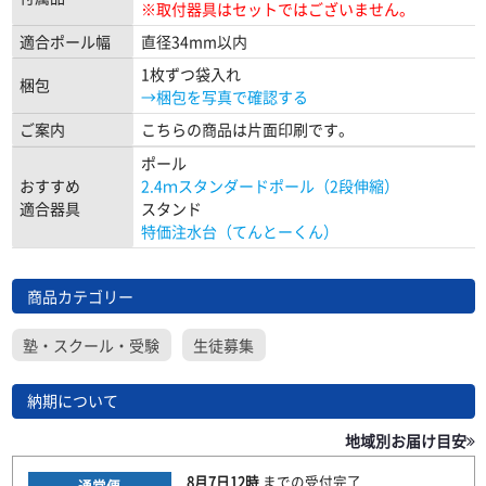
※取付器具はセットではございません。
適合ポール幅
直径34mm以内
1枚ずつ袋入れ
梱包
→梱包を写真で確認する
ご案内
こちらの商品は片面印刷です。
ポール
おすすめ
2.4ｍスタンダードポール（2段伸縮）
適合器具
スタンド
特価注水台（てんとーくん）
商品カテゴリー
塾・スクール・受験
生徒募集
納期について
地域別お届け目安
8月7日
12時
までの
受付完了
通常便