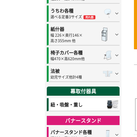
うちわ各種
選べる定番3サイズ
売れ筋
紙什器
幅 226×奥行146×
高さ355mm 他
椅子カバー各種
幅470×高620mm他
法被
幼児サイズ他計4種
幕取付器具
紐・吸盤・重し
バナースタンド
バナースタンド各種