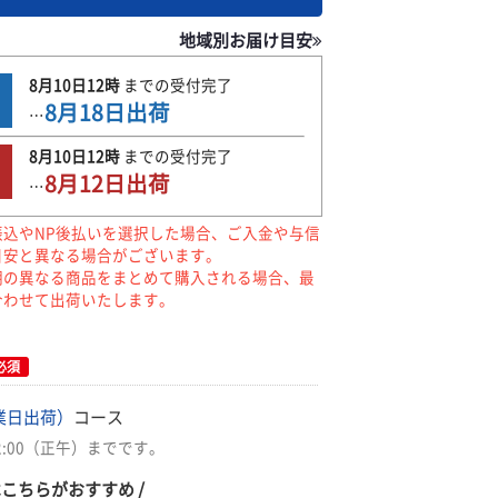
地域別お届け目安
8月10日
12時
までの
受付完了
8月18日
出荷
…
8月10日
12時
までの
受付完了
8月12日
出荷
…
振込やNP後払いを選択した場合、ご入金や与信
目安と異なる場合がございます。
期の異なる商品をまとめて購入される場合、最
合わせて出荷いたします。
必須
業日出荷）
コース
2:00（正午）までです。
はこちらがおすすめ /