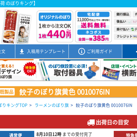
出荷 のぼりキング】
注文
入稿用
テンプレート
ご利用ガイド
餃子のぼり旗黄色 0010076IN
既製品
ぼりキングTOP
>
ラーメンのぼり旗
>
餃子のぼり旗黄色 0010076IN
出荷日の目安
8月10日
12時
までの
受付完了
通常便
特急