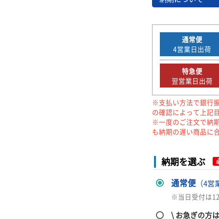
通常便
4
営業日出荷
特急便
翌営業日出荷
※支払い方法で銀行
の確認によって上記
※一度のご注文で納
も納期の遅い商品に
納期を選ぶ
通常便
（4営
※当日受付は1
\ お急ぎの方