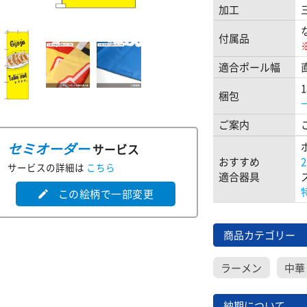
加工
付属品
適合ポール幅
梱包
ご案内
セミオーダー
サービス
おすすめ
サービスの詳細は
こちら
適合器具
この絵柄で一部変更
edit
商品カテゴリー
ラーメン
中華
納期について