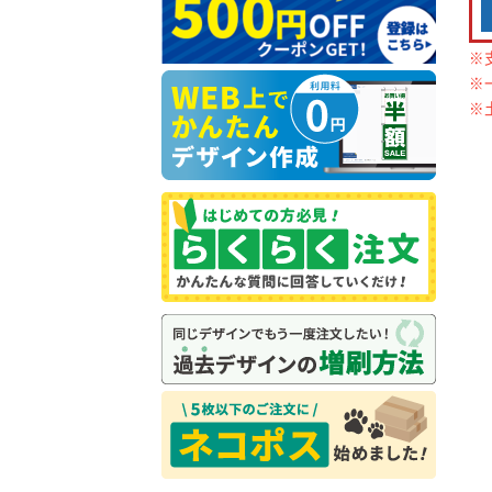
※
※
※