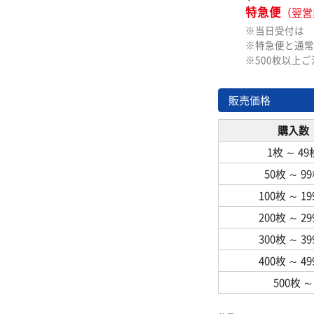
特急便
（翌営
※当日受付は
※特急便と通常
※500枚以上
販売価格
購入数
1枚
～
49
50枚
～
9
100枚
～
1
200枚
～
2
300枚
～
3
400枚
～
4
500枚
～