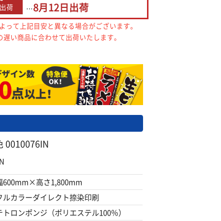
8月12日
出荷
出荷
…
によって上記目安と異なる場合がございます。
の遅い商品に合わせて出荷いたします。
010076IN
N
幅600mm×高さ1,800mm
フルカラーダイレクト捺染印刷
テトロンポンジ（ポリエステル100％）