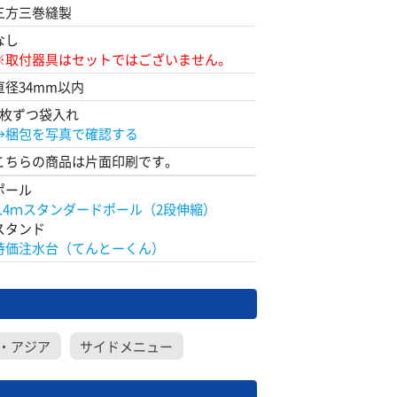
三方三巻縫製
なし
※取付器具はセットではございません。
直径34mm以内
1枚ずつ袋入れ
→梱包を写真で確認する
こちらの商品は片面印刷です。
ポール
2.4ｍスタンダードポール（2段伸縮）
スタンド
特価注水台（てんとーくん）
・アジア
サイドメニュー