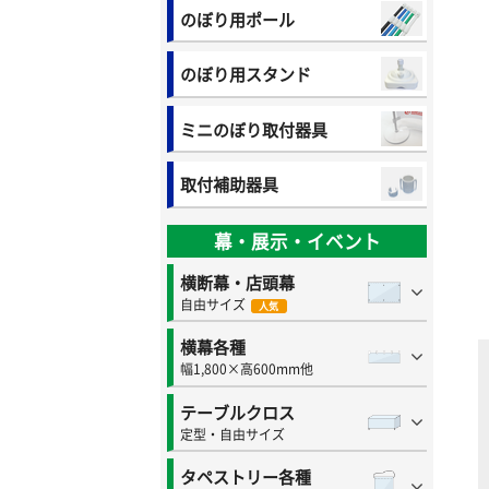
のぼり用ポール
のぼり用スタンド
ミニのぼり取付器具
取付補助器具
幕・展示・イベント
横断幕・店頭幕
自由サイズ
人気
横幕各種
幅1,800×高600mm他
テーブルクロス
定型・自由サイズ
タペストリー各種