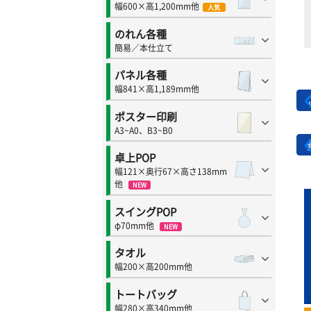
幅600×高1,200mm他
人気
のれん各種
簡易／本仕立て
パネル各種
幅841×高1,189mm他
ポスター印刷
A3~A0、B3~B0
卓上POP
幅121×奥行67×高さ138mm
他
NEW
スイングPOP
φ70mm他
NEW
タオル
幅200×高200mm他
トートバッグ
幅280×高340mm他