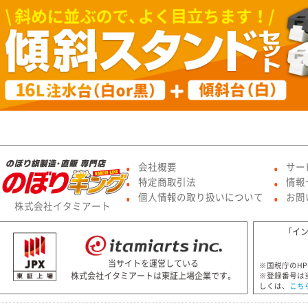
会社概要
サー
●
●
特定商取引法
情報
●
●
個人情報の取り扱いについて
お問
●
●
株式会社イタミアート
「イ
当サイトを運営している
※国税庁のH
株式会社イタミアートは東証上場企業です。
※登録番号は
しくは、
こち