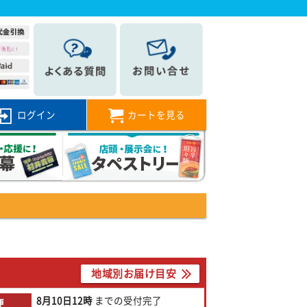
ログイン
カートを見る
地域別お届け目安
8月10日
12時
までの
受付完了
便