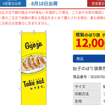
8月18日
出荷
4営業日出荷
翌営業日
…
支払方法で銀行振込やNP後払いを選択した場合、ご入金や与信の確認
一度のご注文で納期の異なる商品をまとめて購入される場合、最も納期
土日祝日は営業日に含まれません。
商品
餃子のぼり旗黄色 0
商品番号：0010076I
サイズ
印刷方法
生地