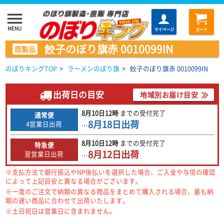
menu
MENU
マイページ
カート
餃子のぼり旗赤 0010099IN
既製品
のぼりキングTOP
>
ラーメンのぼり旗
>
餃子のぼり旗赤 0010099IN
出荷日の目安
地域別お届け目安
8月10日
12時
までの
受付完了
通常便
8月18日
出荷
4営業日出荷
…
8月10日
12時
までの
受付完了
特急便
8月12日
出荷
翌営業日出荷
…
※支払方法で銀行振込やNP後払いを選択した場合、ご入金や与信の確認
によって上記目安と異なる場合がございます。
※一度のご注文で納期の異なる商品をまとめて購入される場合、最も納
期の遅い商品に合わせて出荷いたします。
※土日祝日は営業日に含まれません。