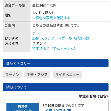
適合ポール幅
直径34mm以内
1枚ずつ袋入れ
梱包
→梱包を写真で確認する
ご案内
こちらの商品は片面印刷です。
ポール
おすすめ
2.4ｍスタンダードポール（2段伸縮）
適合器具
スタンド
特価注水台（てんとーくん）
商品カテゴリー
ラーメン
中華・アジア
サイドメニュー
納期について
地域別お届け目安
8月10日
12時
までの
受付完了
通常便
4
営業日出荷