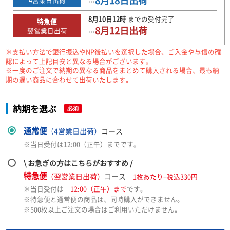
8月18日
出荷
…
8月10日
12時
までの
受付完了
特急便
8月12日
出荷
翌営業日出荷
…
※支払い方法で銀行振込やNP後払いを選択した場合、ご入金や与信の確
認によって上記目安と異なる場合がございます。
※一度のご注文で納期の異なる商品をまとめて購入される場合、最も納
期の遅い商品に合わせて出荷いたします。
納期を選ぶ
必須
通常便
（4営業日出荷）
コース
※当日受付は12:00（正午）までです。
\ お急ぎの方はこちらがおすすめ /
特急便
（翌営業日出荷）
コース
1枚あたり+税込330円
※当日受付は
12:00（正午）まで
です。
※特急便と通常便の商品は、同時購入ができません。
※500枚以上ご注文の場合はご利用いただけません。