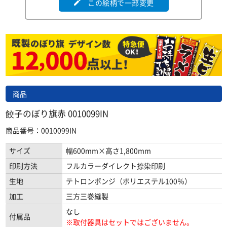
この絵柄で一部変更
edit
商品
餃子のぼり旗赤 0010099IN
商品番号：0010099IN
サイズ
幅600mm×高さ1,800mm
印刷方法
フルカラーダイレクト捺染印刷
生地
テトロンポンジ（ポリエステル100％）
加工
三方三巻縫製
なし
付属品
※取付器具はセットではございません。