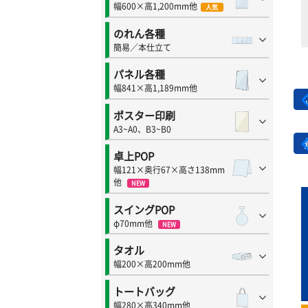
幅600×高1,200mm他
人気
のれん各種
簡易／本仕立て
パネル各種
幅841×高1,189mm他
ポスター印刷
A3~A0、B3~B0
卓上POP
幅121×奥行67×高さ138mm
他
NEW
スイングPOP
φ70mm他
NEW
タオル
幅200×高200mm他
トートバッグ
幅280×高340mm他