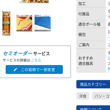
加工
付属品
適合ポール幅
梱包
ご案内
セミオーダー
サービス
おすすめ
サービスの詳細は
こちら
適合器具
この絵柄で一部変更
edit
商品カテゴリー
洋食
パン・コ
納期について