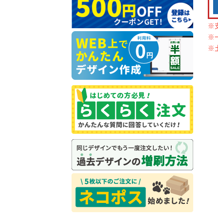
※
※
※