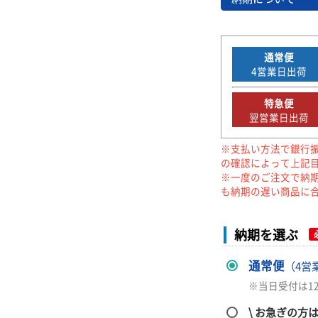
通常便
4
営業日出荷
特急便
翌営業日出荷
※支払い方法で銀行
の確認によって上記
※一度のご注文で納
も納期の遅い商品に
納期を選ぶ
通常便
（4営
※当日受付は1
\ お急ぎの方