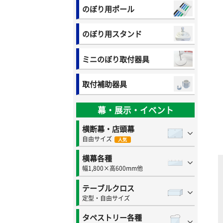
のぼり用ポール
のぼり用スタンド
ミニのぼり取付器具
取付補助器具
幕・展示・イベント
横断幕・店頭幕
自由サイズ
人気
横幕各種
幅1,800×高600mm他
テーブルクロス
定型・自由サイズ
タペストリー各種