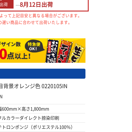
8月12日
出荷
出荷
…
によって上記目安と異なる場合がございます。
の遅い商品に合わせて出荷いたします。
背景オレンジ色 0220105IN
N
幅600mm×高さ1,800mm
フルカラーダイレクト捺染印刷
テトロンポンジ（ポリエステル100％）