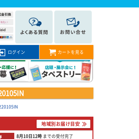
ログイン
カートを見る
105IN
0105IN
地域別お届け目安
8月10日
12時
までの
受付完了
便