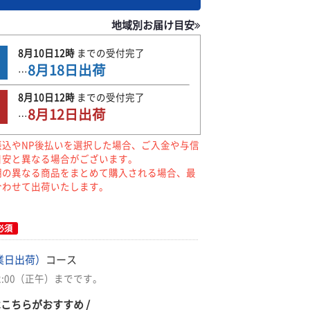
地域別お届け目安
8月10日
12時
までの
受付完了
8月18日
出荷
…
8月10日
12時
までの
受付完了
8月12日
出荷
…
振込やNP後払いを選択した場合、ご入金や与信
目安と異なる場合がございます。
期の異なる商品をまとめて購入される場合、最
合わせて出荷いたします。
必須
業日出荷）
コース
2:00（正午）までです。
はこちらがおすすめ /