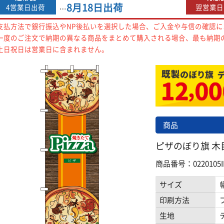
8月18日
出荷
4営業日出荷
翌営業日
…
支払方法で銀行振込やNP後払いを選択した場合、ご入金や与信の確認
一度のご注文で納期の異なる商品をまとめて購入される場合、最も納期
土日祝日は営業日に含まれません。
商品
ピザのぼり旗 木目
商品番号：0220105I
サイズ
印刷方法
生地