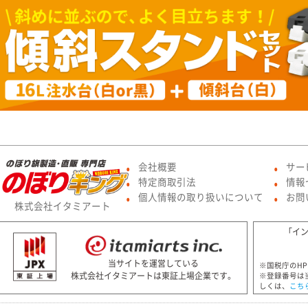
会社概要
サー
●
●
特定商取引法
情報
●
●
個人情報の取り扱いについて
お問
●
●
株式会社イタミアート
「イ
当サイトを運営している
※国税庁のH
株式会社イタミアートは東証上場企業です。
※登録番号は
しくは、
こち