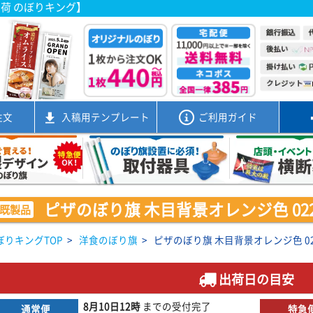
出荷 のぼりキング】
注文
入稿用
テンプレート
ご利用ガイド
ピザのぼり旗 木目背景オレンジ色 0220
既製品
ぼりキングTOP
>
洋食のぼり旗
>
ピザのぼり旗 木目背景オレンジ色 022
出荷日の目安
8月10日
12時
までの
受付完了
通常便
特急