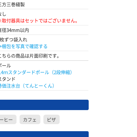
三方三巻縫製
なし
※取付器具はセットではございません。
直径34mm以内
1枚ずつ袋入れ
→梱包を写真で確認する
こちらの商品は片面印刷です。
ポール
2.4ｍスタンダードポール（2段伸縮）
スタンド
特価注水台（てんとーくん）
ーヒー
カフェ
ピザ