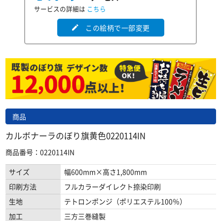
サービスの詳細は
こちら
この絵柄で一部変更
edit
商品
カルボナーラのぼり旗黄色0220114IN
商品番号：0220114IN
サイズ
幅600mm×高さ1,800mm
印刷方法
フルカラーダイレクト捺染印刷
生地
テトロンポンジ（ポリエステル100％）
加工
三方三巻縫製