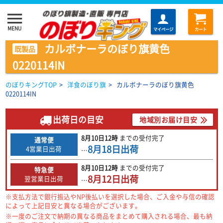
menu
MENU
マイページ
カート
カルボナーラのぼり旗黄色
既製品
0220114IN
のぼりキングTOP
>
洋食のぼり旗
>
カルボナーラのぼり旗黄色
0220114IN
出荷日の目安
地域別お届け目安
8月10日
12時
までの
受付完了
通常便
8月18日
出荷
4営業日出荷
…
8月10日
12時
までの
受付完了
特急便
8月12日
出荷
翌営業日出荷
…
※支払方法で銀行振込やNP後払いを選択した場合、ご入金や与信の確認
によって上記目安と異なる場合がございます。
※一度のご注文で納期の異なる商品をまとめて購入される場合、最も納