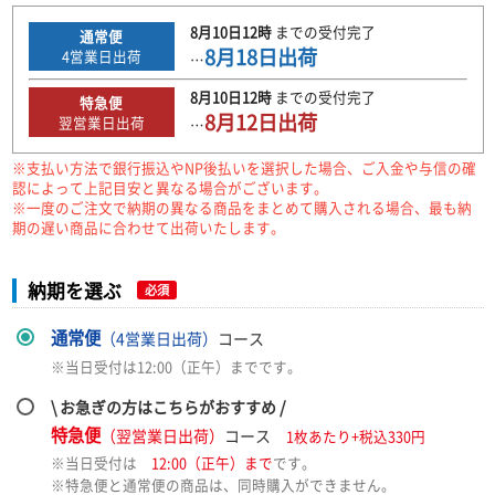
8月10日
12時
までの
受付完了
通常便
8月18日
出荷
4
営業日出荷
…
8月10日
12時
までの
受付完了
特急便
8月12日
出荷
翌営業日出荷
…
※支払い方法で銀行振込やNP後払いを選択した場合、ご入金や与信の確
認によって上記目安と異なる場合がございます。
※一度のご注文で納期の異なる商品をまとめて購入される場合、最も納
期の遅い商品に合わせて出荷いたします。
納期を選ぶ
必須
通常便
（4営業日出荷）
コース
※当日受付は12:00（正午）までです。
\ お急ぎの方はこちらがおすすめ /
特急便
（翌営業日出荷）
コース
1枚あたり+税込330円
※当日受付は
12:00（正午）まで
です。
※特急便と通常便の商品は、同時購入ができません。