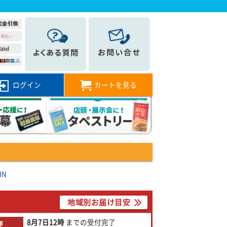
ログイン
カートを見る
IN
地域別お届け目安
8月7日
12時
までの
受付完了
便