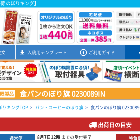
出荷 のぼりキング】
注文
入稿用
テンプレート
ご利用ガイド
食パンのぼり旗 0230089IN
既製品
ぼりキングTOP
>
パン・コーヒーのぼり旗
>
食パンのぼり旗 0230089
出荷日の目安
8月7日
12時
までの
受付完了
通常便
特急