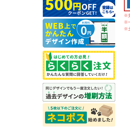
※
※
※