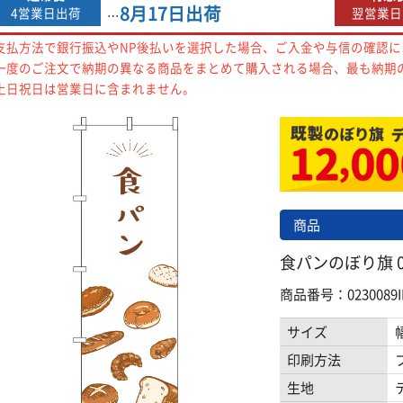
8月17日
出荷
4営業日出荷
翌営業日
…
支払方法で銀行振込やNP後払いを選択した場合、ご入金や与信の確認
一度のご注文で納期の異なる商品をまとめて購入される場合、最も納期
土日祝日は営業日に含まれません。
商品
食パンのぼり旗 02
商品番号：0230089I
サイズ
印刷方法
生地