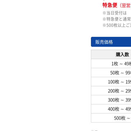
特急便
（翌営
※当日受付は
※特急便と通常
※500枚以上
販売価格
購入数
1枚
～
49
50枚
～
9
100枚
～
1
200枚
～
2
300枚
～
3
400枚
～
4
500枚
～