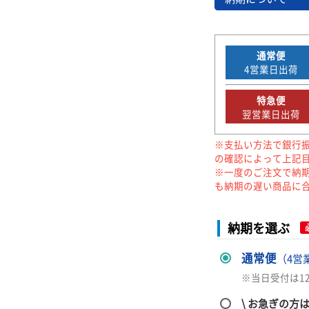
通常便
4
営業日出荷
特急便
翌営業日出荷
※支払い方法で銀行
の確認によって上記
※一度のご注文で納
も納期の遅い商品に
納期を選ぶ
通常便
（4営
※当日受付は1
\ お急ぎの方