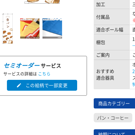
加工
付属品
適合ポール幅
梱包
ご案内
セミオーダー
サービス
おすすめ
サービスの詳細は
こちら
適合器具
この絵柄で一部変更
edit
商品カテゴリー
パン・コーヒー
納期について