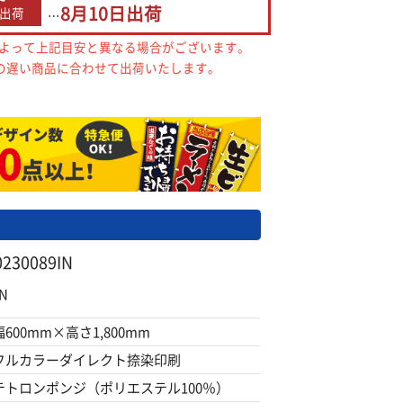
8月10日
出荷
出荷
…
によって上記目安と異なる場合がございます。
の遅い商品に合わせて出荷いたします。
30089IN
N
幅600mm×高さ1,800mm
フルカラーダイレクト捺染印刷
テトロンポンジ（ポリエステル100％）