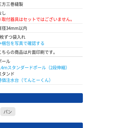
三方三巻縫製
なし
※取付器具はセットではございません。
直径34mm以内
1枚ずつ袋入れ
→梱包を写真で確認する
こちらの商品は片面印刷です。
ポール
2.4ｍスタンダードポール（2段伸縮）
スタンド
特価注水台（てんとーくん）
パン