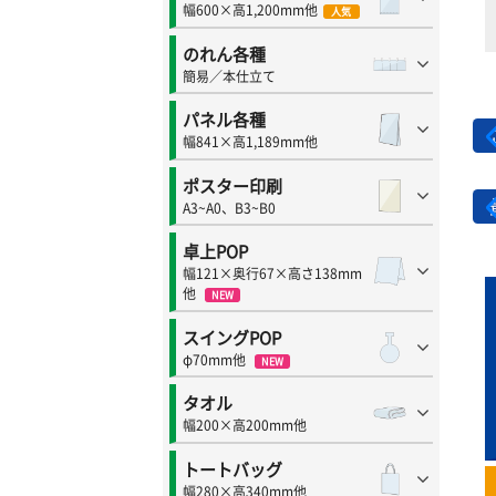
幅600×高1,200mm他
人気
のれん各種
簡易／本仕立て
パネル各種
幅841×高1,189mm他
ポスター印刷
A3~A0、B3~B0
卓上POP
幅121×奥行67×高さ138mm
他
NEW
スイングPOP
φ70mm他
NEW
タオル
幅200×高200mm他
トートバッグ
幅280×高340mm他