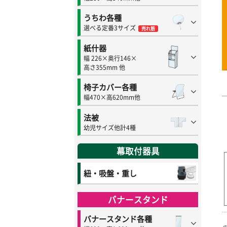
うちわ各種
選べる定番3サイズ
売れ筋
紙什器
幅 226×奥行146×
高さ355mm 他
椅子カバー各種
幅470×高620mm他
法被
幼児サイズ他計4種
幕取付器具
紐・吸盤・重し
バナースタンド
バナースタンド各種