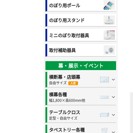
のぼり用ポール
のぼり用スタンド
ミニのぼり取付器具
取付補助器具
幕・展示・イベント
横断幕・店頭幕
自由サイズ
人気
横幕各種
幅1,800×高600mm他
テーブルクロス
定型・自由サイズ
タペストリー各種