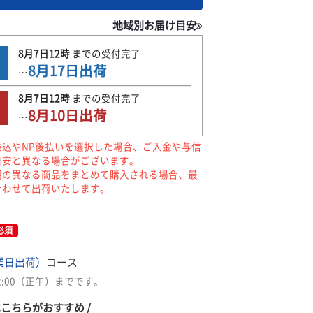
地域別お届け目安
8月7日
12時
までの
受付完了
8月17日
出荷
…
8月7日
12時
までの
受付完了
8月10日
出荷
…
振込やNP後払いを選択した場合、ご入金や与信
目安と異なる場合がございます。
期の異なる商品をまとめて購入される場合、最
合わせて出荷いたします。
必須
業日出荷）
コース
2:00（正午）までです。
はこちらがおすすめ /