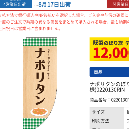
8月17日
出荷
4営業日出荷
翌営業日
…
支払方法で銀行振込やNP後払いを選択した場合、ご入金や与信の確認
一度のご注文で納期の異なる商品をまとめて購入される場合、最も納期
土日祝日は営業日に含まれません。
商品
ナポリタンのぼり
様)0220130RIN
商品番号：0220130R
サイズ
印刷方法