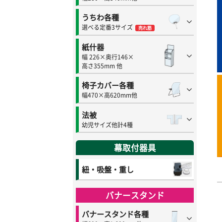
うちわ各種
選べる定番3サイズ
売れ筋
紙什器
幅 226×奥行146×
高さ355mm 他
椅子カバー各種
幅470×高620mm他
法被
幼児サイズ他計4種
幕取付器具
紐・吸盤・重し
バナースタンド
バナースタンド各種