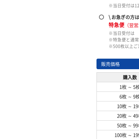
※当日受付は1
\ お急ぎの方
特急便
（翌営
※当日受付は
※特急便と通常
※500枚以上
販売価格
購入数
1枚
～
5
6枚
～
9
10枚
～
1
20枚
～
4
50枚
～
9
100枚
～
1