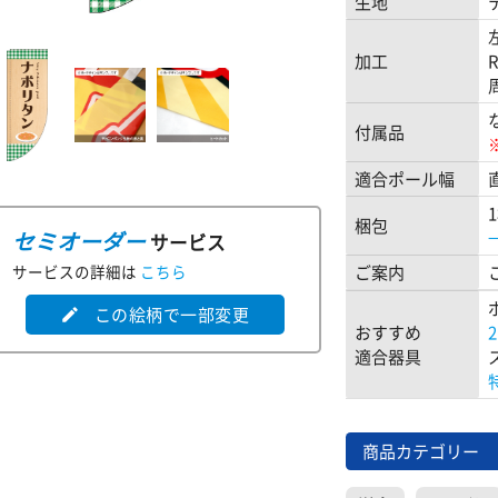
生地
加工
付属品
適合ポール幅
梱包
セミオーダー
サービス
サービスの詳細は
こちら
ご案内
この絵柄で一部変更
edit
おすすめ
適合器具
商品カテゴリー