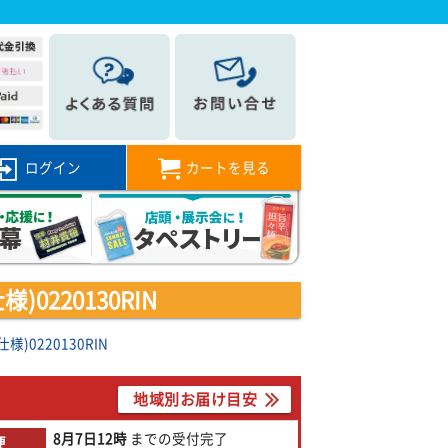
ログイン
カートを見る
220130RIN
0220130RIN
地域別お届け目安
8月7日
12時
までの
受付完了
便