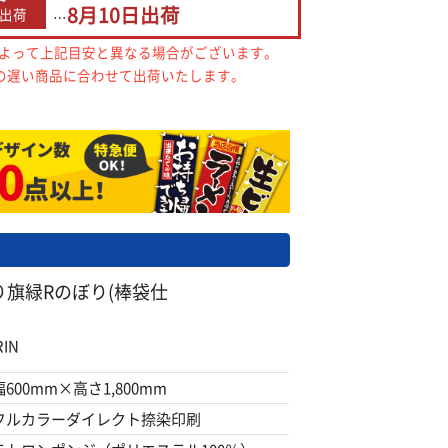
8月10日
出荷
出荷
…
によって上記目安と異なる場合がございます。
の遅い商品に合わせて出荷いたします。
旗緑Rのぼり(棒袋仕
IN
幅600mm×高さ1,800mm
フルカラーダイレクト捺染印刷