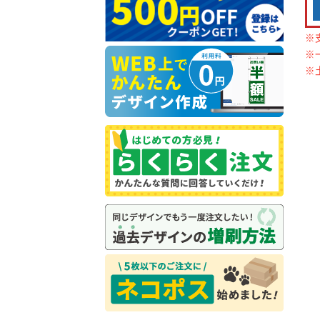
※
※
※