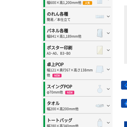
幅600×高1,200mm他
人気
のれん各種
簡易／本仕立て
パネル各種
幅841×高1,189mm他
ポスター印刷
A3~A0、B3~B0
卓上POP
幅121×奥行67×高さ138mm
他
NEW
スイングPOP
φ70mm他
NEW
タオル
幅200×高200mm他
トートバッグ
幅280×高340mm他