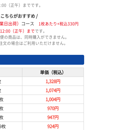
2:00（正午）までです。
はこちらがおすすめ /
業日出荷）
コース
1枚あたり+税込330円
12:00（正午）まで
です。
便の商品は、同時購入ができません。
ご注文の場合はご利用いただけません。
単価（税込）
枚
1,328円
枚
1,074円
9枚
1,004円
9枚
970円
9枚
947円
99枚
924円