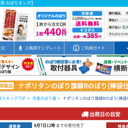
出荷 のぼりキング】
注文
入稿用
テンプレート
ご利用ガイド
ナポリタンのぼり旗緑Rのぼり(棒袋仕様)0
既製品
ぼりキングTOP
>
洋食のぼり旗
>
ナポリタンのぼり旗緑Rのぼり(棒袋仕様)
出荷日の目安
8月7日
12時
までの
受付完了
通常便
特急