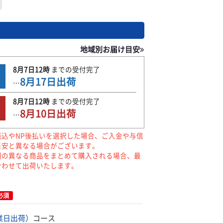
地域別お届け目安
8月7日
12時
までの
受付完了
8月17日
出荷
…
8月7日
12時
までの
受付完了
8月10日
出荷
…
振込やNP後払いを選択した場合、ご入金や与信
目安と異なる場合がございます。
期の異なる商品をまとめて購入される場合、最
合わせて出荷いたします。
必須
業日出荷）
コース