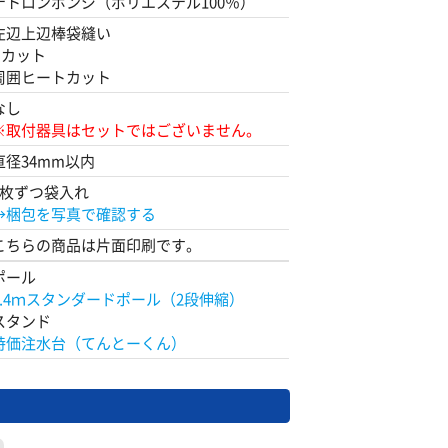
テトロンポンジ（ポリエステル100％）
左辺上辺棒袋縫い
Rカット
周囲ヒートカット
なし
※取付器具はセットではございません。
直径34mm以内
1枚ずつ袋入れ
→梱包を写真で確認する
こちらの商品は片面印刷です。
ポール
2.4ｍスタンダードポール（2段伸縮）
スタンド
特価注水台（てんとーくん）