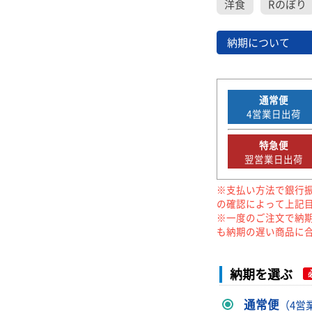
洋食
Rのぼり
納期について
通常便
4
営業日出荷
特急便
翌営業日出荷
※支払い方法で銀行
の確認によって上記
※一度のご注文で納
も納期の遅い商品に
納期を選ぶ
通常便
（4営