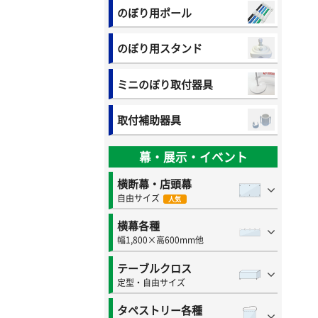
のぼり用ポール
のぼり用スタンド
ミニのぼり取付器具
取付補助器具
幕・展示・イベント
横断幕・店頭幕
自由サイズ
人気
横幕各種
幅1,800×高600mm他
テーブルクロス
定型・自由サイズ
タペストリー各種