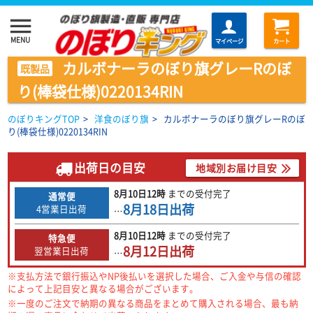
menu
MENU
マイページ
カート
カルボナーラのぼり旗グレーRのぼ
既製品
り(棒袋仕様)0220134RIN
のぼりキングTOP
>
洋食のぼり旗
>
カルボナーラのぼり旗グレーRのぼ
り(棒袋仕様)0220134RIN
出荷日の目安
地域別お届け目安
8月10日
12時
までの
受付完了
通常便
8月18日
出荷
4営業日出荷
…
8月10日
12時
までの
受付完了
特急便
8月12日
出荷
翌営業日出荷
…
※支払方法で銀行振込やNP後払いを選択した場合、ご入金や与信の確認
によって上記目安と異なる場合がございます。
※一度のご注文で納期の異なる商品をまとめて購入される場合、最も納