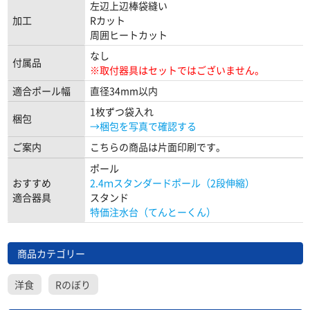
左辺上辺棒袋縫い
加工
Rカット
周囲ヒートカット
なし
付属品
※取付器具はセットではございません。
適合ポール幅
直径34mm以内
1枚ずつ袋入れ
梱包
→梱包を写真で確認する
ご案内
こちらの商品は片面印刷です。
ポール
おすすめ
2.4ｍスタンダードポール（2段伸縮）
適合器具
スタンド
特価注水台（てんとーくん）
商品カテゴリー
洋食
Rのぼり