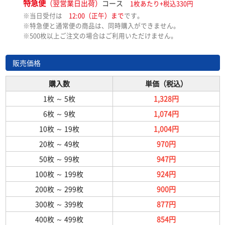
特急便
（翌営業日出荷）
コース
1枚あたり+税込330円
※当日受付は
12:00（正午）まで
です。
※特急便と通常便の商品は、同時購入ができません。
※500枚以上ご注文の場合はご利用いただけません。
販売価格
購入数
単価（税込）
1枚
～
5枚
1,328円
6枚
～
9枚
1,074円
10枚
～
19枚
1,004円
20枚
～
49枚
970円
50枚
～
99枚
947円
100枚
～
199枚
924円
200枚
～
299枚
900円
300枚
～
399枚
877円
400枚
～
499枚
854円