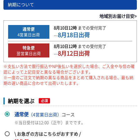
納期について
地域別お届け目安
8月10日
12時
までの
受付完了
通常便
8月18日
出荷
4
営業日出荷
…
8月10日
12時
までの
受付完了
特急便
8月12日
出荷
翌営業日出荷
…
※支払い方法で銀行振込やNP後払いを選択した場合、ご入金や与信の確
認によって上記目安と異なる場合がございます。
※一度のご注文で納期の異なる商品をまとめて購入される場合、最も納
期の遅い商品に合わせて出荷いたします。
納期を選ぶ
必須
通常便
（4営業日出荷）
コース
※当日受付は12:00（正午）までです。
\ お急ぎの方はこちらがおすすめ /