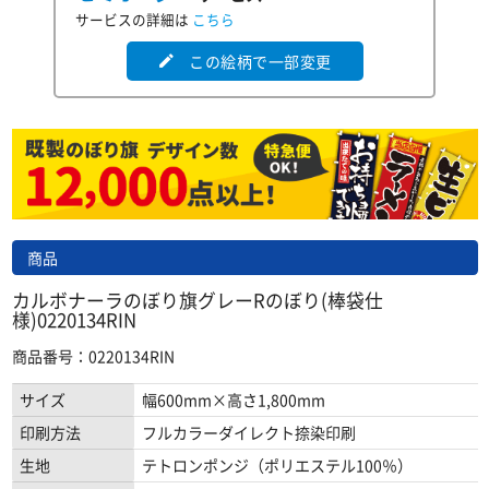
サービスの詳細は
こちら
この絵柄で一部変更
edit
商品
カルボナーラのぼり旗グレーRのぼり(棒袋仕
様)0220134RIN
商品番号：0220134RIN
サイズ
幅600mm×高さ1,800mm
印刷方法
フルカラーダイレクト捺染印刷
生地
テトロンポンジ（ポリエステル100％）