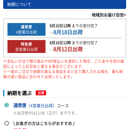
納期について
地域別お届け目安
8月10日
12時
までの
受付完了
通常便
8月18日
出荷
4
営業日出荷
…
8月10日
12時
までの
受付完了
特急便
8月12日
出荷
翌営業日出荷
…
※支払い方法で銀行振込やNP後払いを選択した場合、ご入金や与信の確
認によって上記目安と異なる場合がございます。
※一度のご注文で納期の異なる商品をまとめて購入される場合、最も納
期の遅い商品に合わせて出荷いたします。
納期を選ぶ
必須
通常便
（4営業日出荷）
コース
※当日受付は12:00（正午）までです。
\ お急ぎの方はこちらがおすすめ /