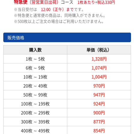
特急便
（翌営業日出荷）
コース
1枚あたり+税込330円
※当日受付は
12:00（正午）まで
です。
※特急便と通常便の商品は、同時購入ができません。
※500枚以上ご注文の場合はご利用いただけません。
販売価格
購入数
単価（税込）
1枚
～
5枚
1,328円
6枚
～
9枚
1,074円
10枚
～
19枚
1,004円
20枚
～
49枚
970円
50枚
～
99枚
947円
100枚
～
199枚
924円
200枚
～
299枚
900円
300枚
～
399枚
877円
400枚
～
499枚
854円