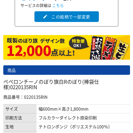
サービスの詳細は
こちら
この絵柄で一部変更
edit
商品
ペペロンチーノのぼり旗白Rのぼり(棒袋仕
様)0220135RIN
商品番号：0220135RIN
サイズ
幅600mm×高さ1,800mm
印刷方法
フルカラーダイレクト捺染印刷
生地
テトロンポンジ（ポリエステル100％）