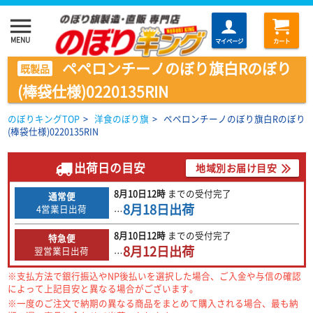
menu
MENU
マイページ
カート
ペペロンチーノのぼり旗白Rのぼり
既製品
(棒袋仕様)0220135RIN
のぼりキングTOP
>
洋食のぼり旗
>
ペペロンチーノのぼり旗白Rのぼり
(棒袋仕様)0220135RIN
出荷日の目安
地域別お届け目安
8月10日
12時
までの
受付完了
通常便
8月18日
出荷
4営業日出荷
…
8月10日
12時
までの
受付完了
特急便
8月12日
出荷
翌営業日出荷
…
※支払方法で銀行振込やNP後払いを選択した場合、ご入金や与信の確認
によって上記目安と異なる場合がございます。
※一度のご注文で納期の異なる商品をまとめて購入される場合、最も納