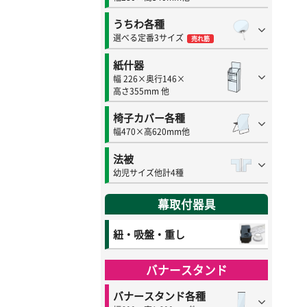
うちわ各種
選べる定番3サイズ
売れ筋
紙什器
幅 226×奥行146×
高さ355mm 他
椅子カバー各種
幅470×高620mm他
法被
幼児サイズ他計4種
幕取付器具
紐・吸盤・重し
バナースタンド
バナースタンド各種