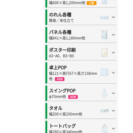
幅600×高1,200mm他
人気
のれん各種
簡易／本仕立て
パネル各種
幅841×高1,189mm他
ポスター印刷
A3~A0、B3~B0
卓上POP
幅121×奥行67×高さ138mm
他
NEW
スイングPOP
φ70mm他
NEW
タオル
幅200×高200mm他
トートバッグ
幅280×高340mm他