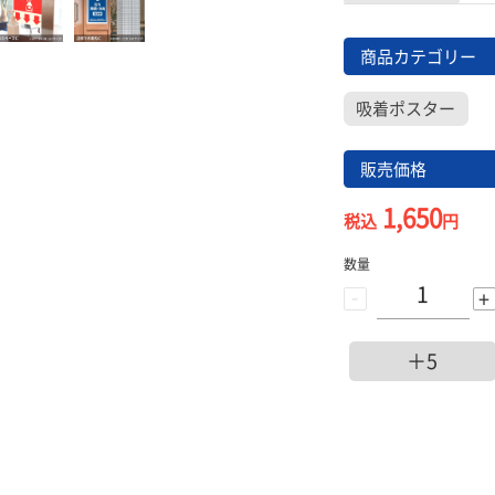
商品カテゴリー
吸着ポスター
販売価格
1,650
税込
円
数量
-
+
＋5