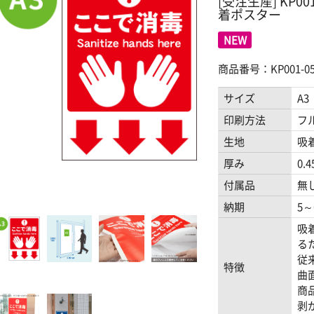
[受注生産] KP0
着ポスター
NEW
商品番号：KP001-05
サイズ
A3
印刷方法
フ
生地
吸
厚み
0.
付属品
無
納期
5
吸
る
従
特徴
曲
商
剥