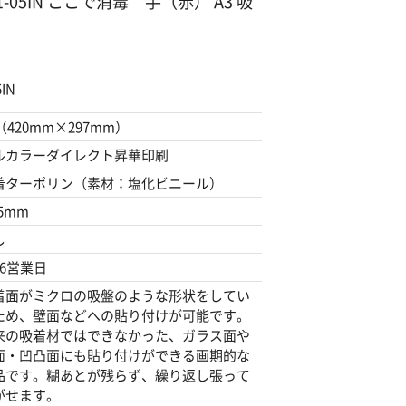
01-05IN ここで消毒 手（赤） A3 吸
IN
（420mm×297mm）
ルカラーダイレクト昇華印刷
着ターポリン（素材：塩化ビニール）
45mm
し
～6営業日
着面がミクロの吸盤のような形状をしてい
ため、壁面などへの貼り付けが可能です。
来の吸着材ではできなかった、ガラス面や
面・凹凸面にも貼り付けができる画期的な
品です。糊あとが残らず、繰り返し張って
がせます。