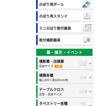
のぼり用ポール
のぼり用スタンド
ミニのぼり取付器具
取付補助器具
幕・展示・イベント
横断幕・店頭幕
自由サイズ
人気
横幕各種
幅1,800×高600mm他
テーブルクロス
定型・自由サイズ
タペストリー各種