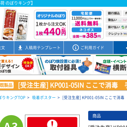
出荷 のぼりキング】
注文
入稿用
テンプレート
ご利用ガイド
[受注生産] KP001-05IN ここで消
既製品
ぼりキングTOP
>
吸着ポスター
>
[受注生産] KP001-05IN ここで
商品