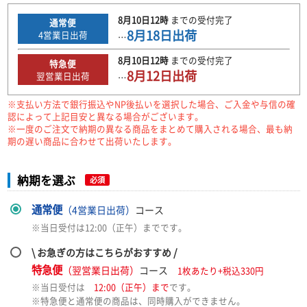
8月10日
12時
までの
受付完了
通常便
8月18日
出荷
4
営業日出荷
…
8月10日
12時
までの
受付完了
特急便
8月12日
出荷
翌営業日出荷
…
※支払い方法で銀行振込やNP後払いを選択した場合、ご入金や与信の確
認によって上記目安と異なる場合がございます。
※一度のご注文で納期の異なる商品をまとめて購入される場合、最も納
期の遅い商品に合わせて出荷いたします。
納期を選ぶ
必須
通常便
（4営業日出荷）
コース
※当日受付は12:00（正午）までです。
\ お急ぎの方はこちらがおすすめ /
特急便
（翌営業日出荷）
コース
1枚あたり+税込330円
※当日受付は
12:00（正午）まで
です。
※特急便と通常便の商品は、同時購入ができません。