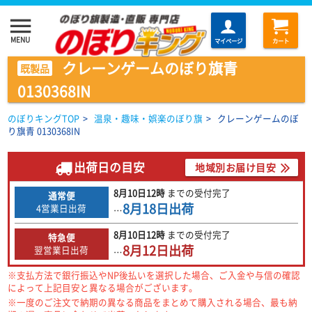
menu
MENU
マイページ
カート
クレーンゲームのぼり旗青
既製品
0130368IN
のぼりキングTOP
>
温泉・趣味・娯楽のぼり旗
>
クレーンゲームのぼ
り旗青 0130368IN
出荷日の目安
地域別お届け目安
8月10日
12時
までの
受付完了
通常便
8月18日
出荷
4営業日出荷
…
8月10日
12時
までの
受付完了
特急便
8月12日
出荷
翌営業日出荷
…
※支払方法で銀行振込やNP後払いを選択した場合、ご入金や与信の確認
によって上記目安と異なる場合がございます。
※一度のご注文で納期の異なる商品をまとめて購入される場合、最も納