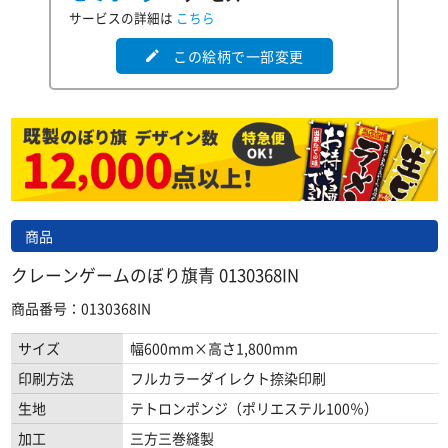
サービスの詳細は
こちら
この絵柄で一部変更
edit
商品
クレーンゲームのぼり旗青 0130368IN
商品番号：0130368IN
サイズ
幅600mm×高さ1,800mm
印刷方法
フルカラーダイレクト捺染印刷
生地
テトロンポンジ（ポリエステル100％）
加工
三方三巻縫製