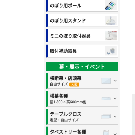
のぼり用ポール
のぼり用スタンド
ミニのぼり取付器具
取付補助器具
幕・展示・イベント
横断幕・店頭幕
自由サイズ
人気
横幕各種
幅1,800×高600mm他
テーブルクロス
定型・自由サイズ
タペストリー各種