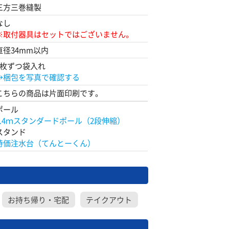
三方三巻縫製
なし
※取付器具はセットではございません。
直径34mm以内
1枚ずつ袋入れ
→梱包を写真で確認する
こちらの商品は片面印刷です。
ポール
2.4ｍスタンダードポール（2段伸縮）
スタンド
特価注水台（てんとーくん）
お持ち帰り・宅配
テイクアウト