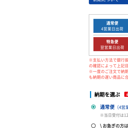
通常便
4
営業日出荷
特急便
翌営業日出荷
※支払い方法で銀行
の確認によって上記
※一度のご注文で納
も納期の遅い商品に
納期を選ぶ
通常便
（4営
※当日受付は1
\ お急ぎの方