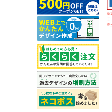
※
※
※