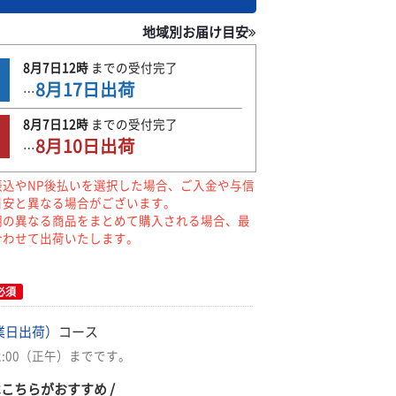
地域別お届け目安
8月7日
12時
までの
受付完了
8月17日
出荷
…
8月7日
12時
までの
受付完了
8月10日
出荷
…
振込やNP後払いを選択した場合、ご入金や与信
目安と異なる場合がございます。
期の異なる商品をまとめて購入される場合、最
合わせて出荷いたします。
必須
業日出荷）
コース
2:00（正午）までです。
はこちらがおすすめ /