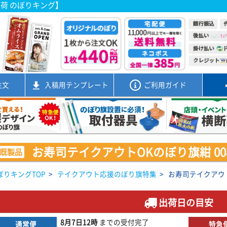
出荷 のぼりキング】
注文
入稿用
テンプレート
ご利用ガイド
お寿司テイクアウトOKのぼり旗紺 0080
既製品
ぼりキングTOP
>
テイクアウト応援のぼり旗特集
>
お寿司テイクアウトO
出荷日の目安
8月7日
12時
までの
受付完了
通常便
特急