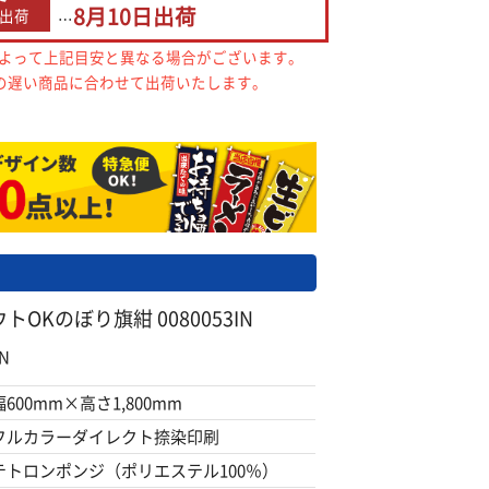
8月10日
出荷
出荷
…
によって上記目安と異なる場合がございます。
の遅い商品に合わせて出荷いたします。
OKのぼり旗紺 0080053IN
N
幅600mm×高さ1,800mm
フルカラーダイレクト捺染印刷
テトロンポンジ（ポリエステル100％）