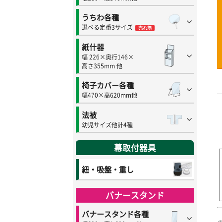
うちわ各種
選べる定番3サイズ
売れ筋
紙什器
幅 226×奥行146×
高さ355mm 他
椅子カバー各種
幅470×高620mm他
法被
幼児サイズ他計4種
幕取付器具
紐・吸盤・重し
バナースタンド
バナースタンド各種