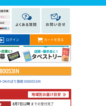
ログイン
カートを見る
053IN
Kのぼり旗紺 0080053IN
地域別お届け目安
8月7日
12時
までの
受付完了
便