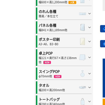
幅600×高1,200mm他
人気
のれん各種
簡易／本仕立て
パネル各種
幅841×高1,189mm他
ポスター印刷
A3~A0、B3~B0
卓上POP
幅121×奥行67×高さ138mm
他
NEW
スイングPOP
φ70mm他
NEW
タオル
幅200×高200mm他
トートバッグ
幅280×高340mm他