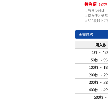
特急便
（翌営
※当日受付は
※特急便と通常
※500枚以上
販売価格
購入数
1枚
～
49
50枚
～
9
100枚
～
1
200枚
～
2
300枚
～
3
400枚
～
4
500枚
～