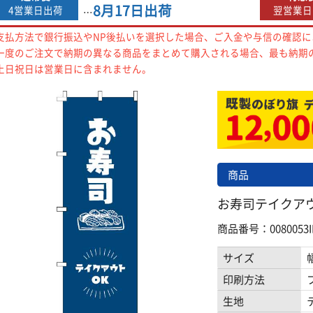
8月17日
出荷
4営業日出荷
翌営業日
…
支払方法で銀行振込やNP後払いを選択した場合、ご入金や与信の確認
一度のご注文で納期の異なる商品をまとめて購入される場合、最も納期
土日祝日は営業日に含まれません。
商品
お寿司テイクアウト
商品番号：0080053I
サイズ
印刷方法
生地