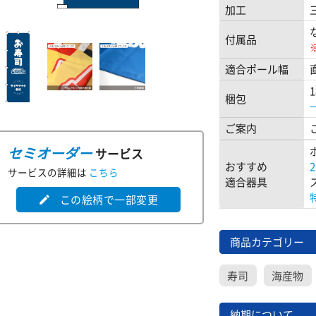
加工
付属品
適合ポール幅
梱包
ご案内
セミオーダー
サービス
おすすめ
サービスの詳細は
こちら
適合器具
この絵柄で一部変更
edit
商品カテゴリー
寿司
海産物
納期について