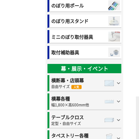
のぼり用ポール
のぼり用スタンド
ミニのぼり取付器具
取付補助器具
幕・展示・イベント
横断幕・店頭幕
自由サイズ
人気
横幕各種
幅1,800×高600mm他
テーブルクロス
定型・自由サイズ
タペストリー各種