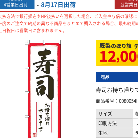
8月17日
出荷
4営業日出荷
翌営業日
…
支払方法で銀行振込やNP後払いを選択した場合、ご入金や与信の確認
一度のご注文で納期の異なる商品をまとめて購入される場合、最も納期
土日祝日は営業日に含まれません。
商品
寿司お持ち帰りでき
商品番号：0080054I
サイズ
印刷方法
生地