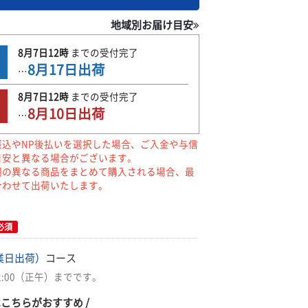
地域別お届け目安
8月7日
12時
までの
受付完了
8月17日
出荷
…
8月7日
12時
までの
受付完了
8月10日
出荷
…
振込やNP後払いを選択した場合、ご入金や与信
目安と異なる場合がございます。
期の異なる商品をまとめて購入される場合、最
合わせて出荷いたします。
必須
業日出荷）
コース
2:00（正午）までです。
はこちらがおすすめ /