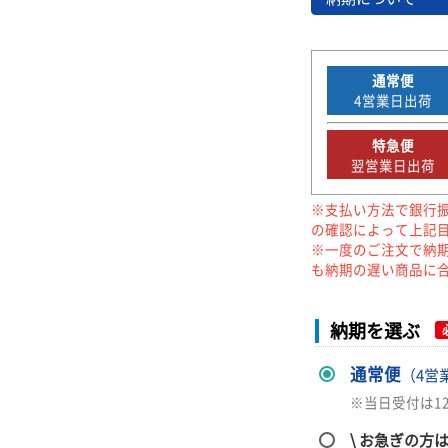
通常便
4
営業日出荷
特急便
翌営業日出荷
※支払い方法で銀行
の確認によって上記
※一度のご注文で納
も納期の遅い商品に
納期を選ぶ
通常便
（4営
※当日受付は1
\ お急ぎの方