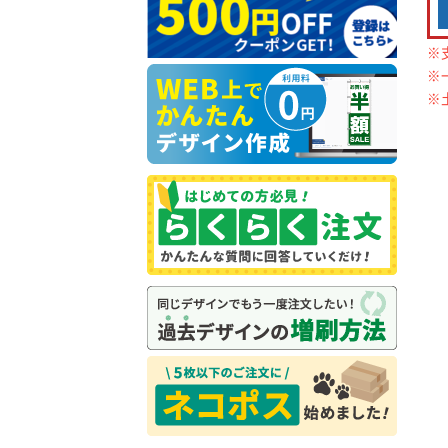
※
※
※