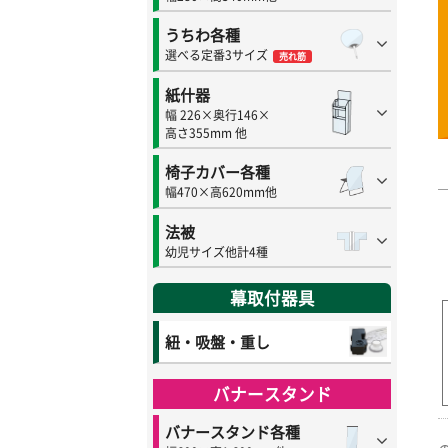
うちわ各種
選べる定番3サイズ
売れ筋
紙什器
幅 226×奥行146×
高さ355mm 他
椅子カバー各種
幅470×高620mm他
法被
幼児サイズ他計4種
幕取付器具
紐・吸盤・重し
バナースタンド
バナースタンド各種