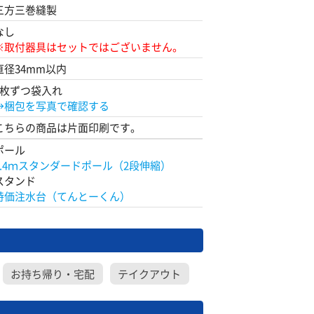
三方三巻縫製
なし
※取付器具はセットではございません。
直径34mm以内
1枚ずつ袋入れ
→梱包を写真で確認する
こちらの商品は片面印刷です。
ポール
2.4ｍスタンダードポール（2段伸縮）
スタンド
特価注水台（てんとーくん）
お持ち帰り・宅配
テイクアウト