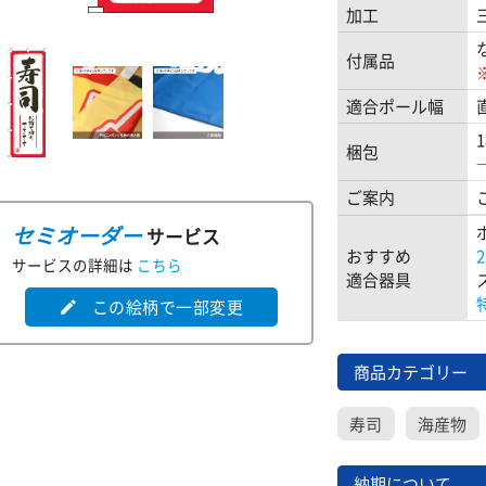
加工
付属品
適合ポール幅
梱包
ご案内
セミオーダー
サービス
おすすめ
サービスの詳細は
こちら
適合器具
この絵柄で一部変更
edit
商品カテゴリー
寿司
海産物
納期について