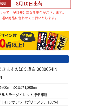
8月10日
出荷
出荷
…
によって上記目安と異なる場合がございます。
の遅い商品に合わせて出荷いたします。
ますのぼり旗白 0080054IN
N
幅600mm×高さ1,800mm
フルカラーダイレクト捺染印刷
テトロンポンジ（ポリエステル100％）