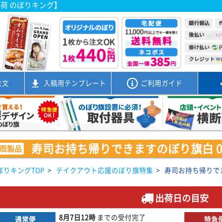
出荷 のぼりキング】
注文
入稿用
テンプレート
ご利用ガイド
寿司お持ち帰りできますのぼり旗白 008
既製品
ぼりキングTOP
>
テイクアウト応援のぼり旗特集
>
寿司お持ち帰りできま
出荷日の目安
8月7日
12時
までの
受付完了
通常便
特急