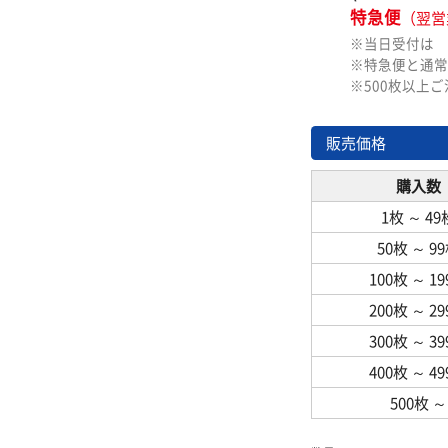
特急便
（翌営
※当日受付は
※特急便と通常
※500枚以上
販売価格
購入数
1枚
～
49
50枚
～
9
100枚
～
1
200枚
～
2
300枚
～
3
400枚
～
4
500枚
～