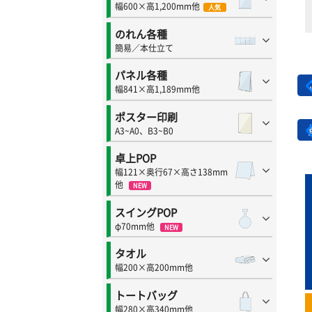
幅600×高1,200mm他
人気
のれん各種
簡易／本仕立て
パネル各種
幅841×高1,189mm他
ポスター印刷
A3~A0、B3~B0
卓上POP
幅121×奥行67×高さ138mm
他
NEW
スイングPOP
φ70mm他
NEW
タオル
幅200×高200mm他
トートバッグ
幅280×高340mm他