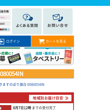
ログイン
カートを見る
0054IN
すのぼり旗白 0080054IN
地域別お届け目安
8月7日
12時
までの
受付完了
便