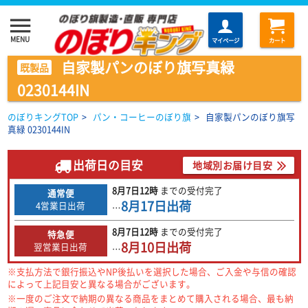
menu
MENU
マイページ
カート
自家製パンのぼり旗写真緑
既製品
0230144IN
のぼりキングTOP
>
パン・コーヒーのぼり旗
>
自家製パンのぼり旗写
真緑 0230144IN
出荷日の目安
地域別お届け目安
8月7日
12時
までの
受付完了
通常便
8月17日
出荷
4営業日出荷
…
8月7日
12時
までの
受付完了
特急便
8月10日
出荷
翌営業日出荷
…
※支払方法で銀行振込やNP後払いを選択した場合、ご入金や与信の確認
によって上記目安と異なる場合がございます。
※一度のご注文で納期の異なる商品をまとめて購入される場合、最も納