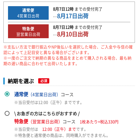
8月7日
12時
までの
受付完了
通常便
8月17日
出荷
4
営業日出荷
…
8月7日
12時
までの
受付完了
特急便
8月10日
出荷
翌営業日出荷
…
※支払い方法で銀行振込やNP後払いを選択した場合、ご入金や与信の確
認によって上記目安と異なる場合がございます。
※一度のご注文で納期の異なる商品をまとめて購入される場合、最も納
期の遅い商品に合わせて出荷いたします。
納期を選ぶ
必須
通常便
（4営業日出荷）
コース
※当日受付は12:00（正午）までです。
\ お急ぎの方はこちらがおすすめ /
特急便
（翌営業日出荷）
コース
1枚あたり+税込330円
※当日受付は
12:00（正午）まで
です。
※特急便と通常便の商品は、同時購入ができません。