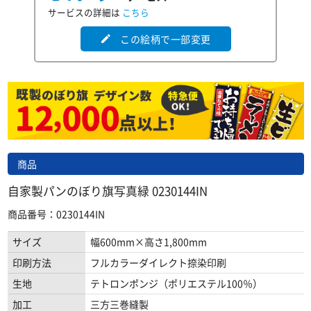
サービスの詳細は
こちら
この絵柄で一部変更
edit
商品
自家製パンのぼり旗写真緑 0230144IN
商品番号：0230144IN
サイズ
幅600mm×高さ1,800mm
印刷方法
フルカラーダイレクト捺染印刷
生地
テトロンポンジ（ポリエステル100％）
加工
三方三巻縫製