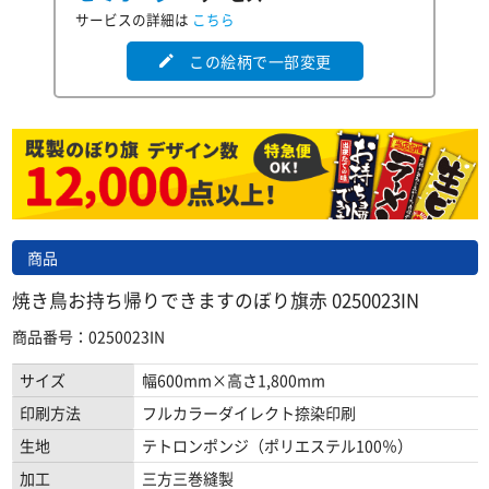
サービスの詳細は
こちら
この絵柄で一部変更
edit
商品
焼き鳥お持ち帰りできますのぼり旗赤 0250023IN
商品番号：0250023IN
サイズ
幅600mm×高さ1,800mm
印刷方法
フルカラーダイレクト捺染印刷
生地
テトロンポンジ（ポリエステル100％）
加工
三方三巻縫製