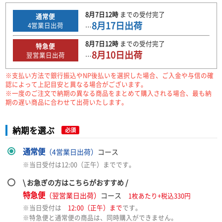
8月7日
12時
までの
受付完了
通常便
8月17日
出荷
4
営業日出荷
…
8月7日
12時
までの
受付完了
特急便
8月10日
出荷
翌営業日出荷
…
※支払い方法で銀行振込やNP後払いを選択した場合、ご入金や与信の確
認によって上記目安と異なる場合がございます。
※一度のご注文で納期の異なる商品をまとめて購入される場合、最も納
期の遅い商品に合わせて出荷いたします。
納期を選ぶ
必須
通常便
（4営業日出荷）
コース
※当日受付は12:00（正午）までです。
\ お急ぎの方はこちらがおすすめ /
特急便
（翌営業日出荷）
コース
1枚あたり+税込330円
※当日受付は
12:00（正午）まで
です。
※特急便と通常便の商品は、同時購入ができません。