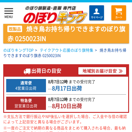
menu
MENU
マイページ
カート
焼き鳥お持ち帰りできますのぼり旗
既製品
赤 0250023IN
のぼりキングTOP
>
テイクアウト応援のぼり旗特集
>
焼き鳥お持ち帰
りできますのぼり旗赤 0250023IN
出荷日の目安
地域別お届け目安
8月7日
12時
までの
受付完了
通常便
8月17日
出荷
4営業日出荷
…
8月7日
12時
までの
受付完了
特急便
8月10日
出荷
翌営業日出荷
…
※支払方法で銀行振込やNP後払いを選択した場合、ご入金や与信の確認
によって上記目安と異なる場合がございます。
※一度のご注文で納期の異なる商品をまとめて購入される場合、最も納