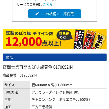
サービスの詳細は
こちら
この絵柄で一部変更
edit
商品
夜間営業再開のぼり旗黄色 0170092IN
商品番号：0170092IN
サイズ
幅600mm×高さ1,800mm
印刷方法
フルカラーダイレクト捺染印刷
生地
テトロンポンジ（ポリエステル100％）
加工
三方三巻縫製