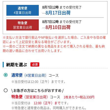
8月7日
12時
までの
受付完了
通常便
8月17日
出荷
4
営業日出荷
…
8月7日
12時
までの
受付完了
特急便
8月10日
出荷
翌営業日出荷
…
※支払い方法で銀行振込やNP後払いを選択した場合、ご入金や与信の確
認によって上記目安と異なる場合がございます。
※一度のご注文で納期の異なる商品をまとめて購入される場合、最も納
期の遅い商品に合わせて出荷いたします。
納期を選ぶ
必須
通常便
（4営業日出荷）
コース
※当日受付は12:00（正午）までです。
\ お急ぎの方はこちらがおすすめ /
特急便
（翌営業日出荷）
コース
1枚あたり+税込330円
※当日受付は
12:00（正午）まで
です。
※特急便と通常便の商品は、同時購入ができません。