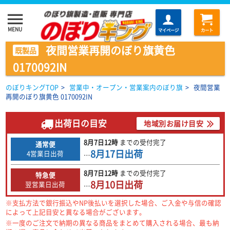
menu
MENU
マイページ
カート
夜間営業再開のぼり旗黄色
既製品
0170092IN
のぼりキングTOP
>
営業中・オープン・営業案内のぼり旗
>
夜間営業
再開のぼり旗黄色 0170092IN
出荷日の目安
地域別お届け目安
8月7日
12時
までの
受付完了
通常便
8月17日
出荷
4営業日出荷
…
8月7日
12時
までの
受付完了
特急便
8月10日
出荷
翌営業日出荷
…
※支払方法で銀行振込やNP後払いを選択した場合、ご入金や与信の確認
によって上記目安と異なる場合がございます。
※一度のご注文で納期の異なる商品をまとめて購入される場合、最も納