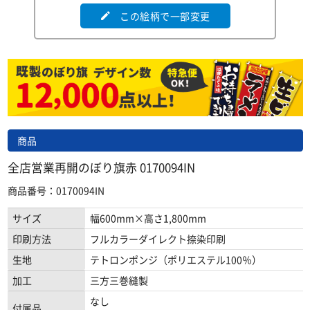
この絵柄で一部変更
edit
商品
全店営業再開のぼり旗赤 0170094IN
商品番号：0170094IN
サイズ
幅600mm×高さ1,800mm
印刷方法
フルカラーダイレクト捺染印刷
生地
テトロンポンジ（ポリエステル100％）
加工
三方三巻縫製
なし
付属品