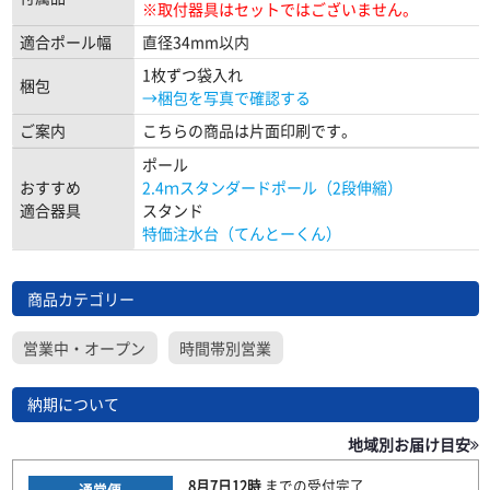
※取付器具はセットではございません。
適合ポール幅
直径34mm以内
1枚ずつ袋入れ
梱包
→梱包を写真で確認する
ご案内
こちらの商品は片面印刷です。
ポール
おすすめ
2.4ｍスタンダードポール（2段伸縮）
適合器具
スタンド
特価注水台（てんとーくん）
商品カテゴリー
営業中・オープン
時間帯別営業
納期について
地域別お届け目安
8月7日
12時
までの
受付完了
通常便