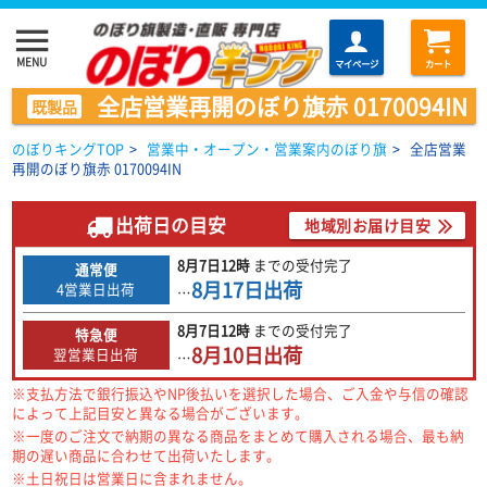
menu
MENU
マイページ
カート
全店営業再開のぼり旗赤 0170094IN
既製品
のぼりキングTOP
>
営業中・オープン・営業案内のぼり旗
>
全店営業
再開のぼり旗赤 0170094IN
出荷日の目安
地域別お届け目安
8月7日
12時
までの
受付完了
通常便
8月17日
出荷
4営業日出荷
…
8月7日
12時
までの
受付完了
特急便
8月10日
出荷
翌営業日出荷
…
※支払方法で銀行振込やNP後払いを選択した場合、ご入金や与信の確認
によって上記目安と異なる場合がございます。
※一度のご注文で納期の異なる商品をまとめて購入される場合、最も納
期の遅い商品に合わせて出荷いたします。
※土日祝日は営業日に含まれません。