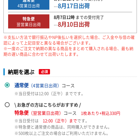
8月17日
出荷
4
営業日出荷
…
8月7日
12時
までの
受付完了
特急便
8月10日
出荷
翌営業日出荷
…
※支払い方法で銀行振込やNP後払いを選択した場合、ご入金や与信の確
認によって上記目安と異なる場合がございます。
※一度のご注文で納期の異なる商品をまとめて購入される場合、最も納
期の遅い商品に合わせて出荷いたします。
納期を選ぶ
必須
通常便
（4営業日出荷）
コース
※当日受付は12:00（正午）までです。
\ お急ぎの方はこちらがおすすめ /
特急便
（翌営業日出荷）
コース
1枚あたり+税込330円
※当日受付は
12:00（正午）まで
です。
※特急便と通常便の商品は、同時購入ができません。
※500枚以上ご注文の場合はご利用いただけません。