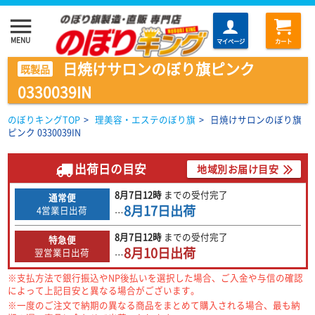
menu
MENU
マイページ
カート
日焼けサロンのぼり旗ピンク
既製品
0330039IN
のぼりキングTOP
>
理美容・エステのぼり旗
>
日焼けサロンのぼり旗
ピンク 0330039IN
出荷日の目安
地域別お届け目安
8月7日
12時
までの
受付完了
通常便
8月17日
出荷
4営業日出荷
…
8月7日
12時
までの
受付完了
特急便
8月10日
出荷
翌営業日出荷
…
※支払方法で銀行振込やNP後払いを選択した場合、ご入金や与信の確認
によって上記目安と異なる場合がございます。
※一度のご注文で納期の異なる商品をまとめて購入される場合、最も納