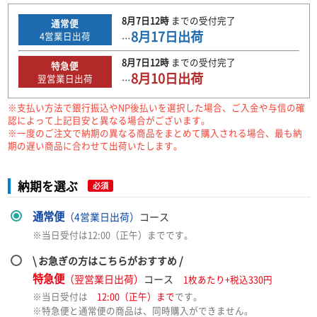
8月7日
12時
までの
受付完了
通常便
8月17日
出荷
4
営業日出荷
…
8月7日
12時
までの
受付完了
特急便
8月10日
出荷
翌営業日出荷
…
※支払い方法で銀行振込やNP後払いを選択した場合、ご入金や与信の確
認によって上記目安と異なる場合がございます。
※一度のご注文で納期の異なる商品をまとめて購入される場合、最も納
期の遅い商品に合わせて出荷いたします。
納期を選ぶ
必須
通常便
（4営業日出荷）
コース
※当日受付は12:00（正午）までです。
\ お急ぎの方はこちらがおすすめ /
特急便
（翌営業日出荷）
コース
1枚あたり+税込330円
※当日受付は
12:00（正午）まで
です。
※特急便と通常便の商品は、同時購入ができません。