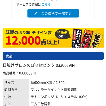
サービスの詳細は
こちら
この絵柄で一部変更
edit
商品
日焼けサロンのぼり旗ピンク 0330039IN
商品番号：0330039IN
サイズ
幅600mm×高さ1,800mm
印刷方法
フルカラーダイレクト捺染印刷
生地
テトロンポンジ（ポリエステル100％）
加工
三方三巻縫製