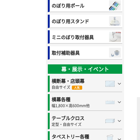
のぼり用ポール
のぼり用スタンド
ミニのぼり取付器具
取付補助器具
幕・展示・イベント
横断幕・店頭幕
自由サイズ
人気
横幕各種
幅1,800×高600mm他
テーブルクロス
定型・自由サイズ
タペストリー各種