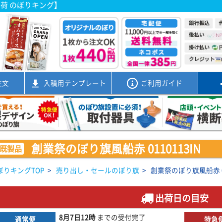
出荷 のぼりキング】
注文
入稿用
テンプレート
ご利用ガイド
創業祭のぼり旗風船赤 0110113IN
既製品
ぼりキングTOP
>
売り出し・セールのぼり旗
>
創業祭のぼり旗風船赤 01
出荷日の目安
8月7日
12時
までの
受付完了
通常便
特急