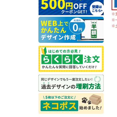
※
※
※