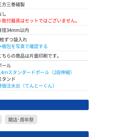
三方三巻縫製
なし
※取付器具はセットではございません。
直径34mm以内
1枚ずつ袋入れ
→梱包を写真で確認する
こちらの商品は片面印刷です。
ポール
2.4ｍスタンダードポール（2段伸縮）
スタンド
特価注水台（てんとーくん）
開店･周年祭