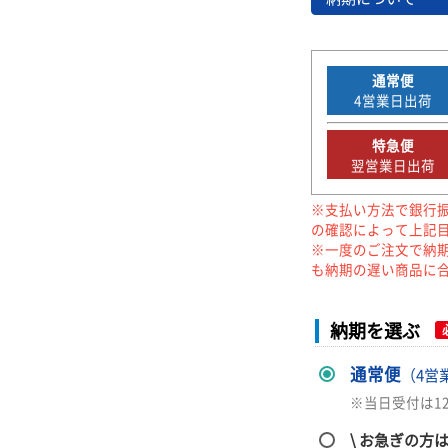
通常便
4
営業日出荷
特急便
翌営業日出荷
※支払い方法で銀行
の確認によって上記
※一度のご注文で納
も納期の遅い商品に
納期を選ぶ
通常便
（4営
※当日受付は1
\ お急ぎの方