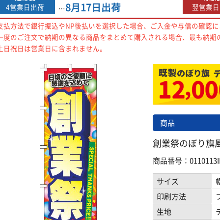
8月17日
出荷
4営業日出荷
翌営業日
…
支払方法で銀行振込やNP後払いを選択した場合、ご入金や与信の確認
一度のご注文で納期の異なる商品をまとめて購入される場合、最も納期
土日祝日は営業日に含まれません。
商品
創業祭のぼり旗風船赤
商品番号：0110113I
サイズ
印刷方法
生地