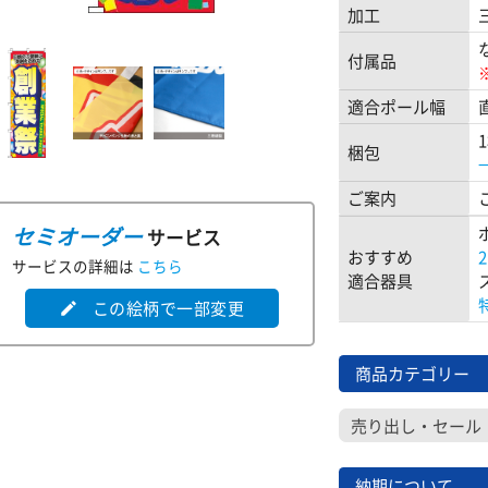
加工
付属品
適合ポール幅
梱包
ご案内
セミオーダー
サービス
おすすめ
サービスの詳細は
こちら
適合器具
この絵柄で一部変更
edit
商品カテゴリー
売り出し・セール
納期について