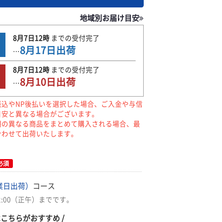
地域別お届け目安
8月7日
12時
までの
受付完了
8月17日
出荷
…
8月7日
12時
までの
受付完了
8月10日
出荷
…
振込やNP後払いを選択した場合、ご入金や与信
目安と異なる場合がございます。
期の異なる商品をまとめて購入される場合、最
合わせて出荷いたします。
必須
業日出荷）
コース
2:00（正午）までです。
はこちらがおすすめ /