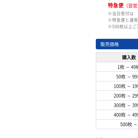
特急便
（翌営
※当日受付は
※特急便と通常
※500枚以上
販売価格
購入数
1枚
～
49
50枚
～
9
100枚
～
1
200枚
～
2
300枚
～
3
400枚
～
4
500枚
～