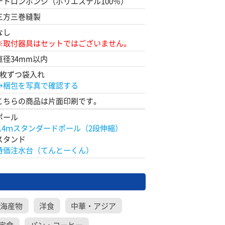
テトロンポンジ（ポリエステル100％）
三方三巻縫製
なし
※取付器具はセットではございません。
直径34mm以内
1枚ずつ袋入れ
→梱包を写真で確認する
こちらの商品は片面印刷です。
ポール
2.4ｍスタンダードポール（2段伸縮）
スタンド
特価注水台（てんとーくん）
海産物
洋食
中華・アジア