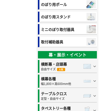
のぼり用ポール
のぼり用スタンド
ミニのぼり取付器具
取付補助器具
幕・展示・イベント
横断幕・店頭幕
自由サイズ
人気
横幕各種
幅1,800×高600mm他
テーブルクロス
定型・自由サイズ
タペストリー各種