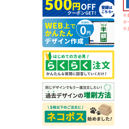
※
※
※