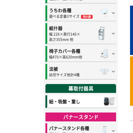
うちわ各種
選べる定番3サイズ
売れ筋
紙什器
幅 226×奥行146×
高さ355mm 他
椅子カバー各種
幅470×高620mm他
法被
幼児サイズ他計4種
幕取付器具
紐・吸盤・重し
バナースタンド
バナースタンド各種