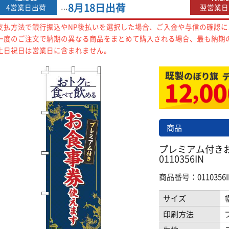
8月18日
出荷
4営業日出荷
翌営業日
…
支払方法で銀行振込やNP後払いを選択した場合、ご入金や与信の確認
一度のご注文で納期の異なる商品をまとめて購入される場合、最も納期
土日祝日は営業日に含まれません。
商品
プレミアム付き
0110356IN
商品番号：0110356I
サイズ
印刷方法