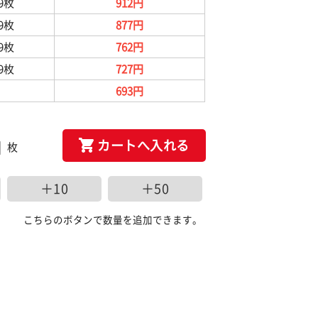
99枚
912円
99枚
877円
99枚
762円
99枚
727円
693円
カートへ入れる
枚
＋10
＋50
こちらのボタンで数量を追加できます。