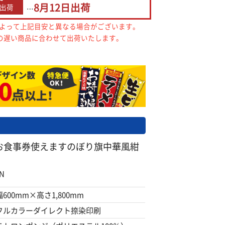
8月12日
出荷
出荷
…
によって上記目安と異なる場合がございます。
の遅い商品に合わせて出荷いたします。
お食事券使えますのぼり旗中華風紺
N
幅600mm×高さ1,800mm
フルカラーダイレクト捺染印刷