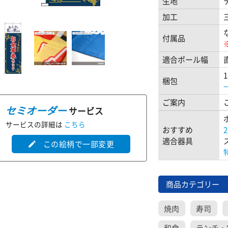
生地
加工
付属品
適合ポール幅
梱包
ご案内
セミオーダー
サービス
サービスの詳細は
こちら
おすすめ
適合器具
この絵柄で一部変更
edit
商品カテゴリー
焼肉
寿司