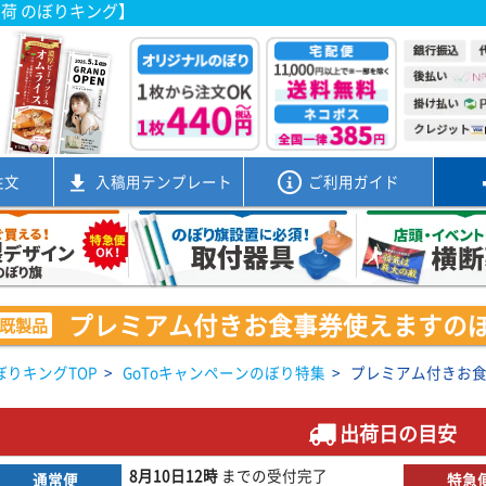
出荷 のぼりキング】
注文
入稿用
テンプレート
ご利用ガイド
プレミアム付きお食事券使えますのぼり旗
既製品
ぼりキングTOP
>
GoToキャンペーンのぼり特集
>
プレミアム付きお食事
出荷日の目安
8月10日
12時
までの
受付完了
通常便
特急