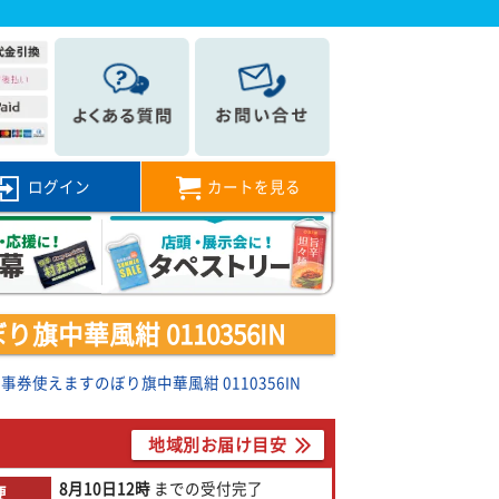
ログイン
カートを見る
中華風紺 0110356IN
券使えますのぼり旗中華風紺 0110356IN
地域別お届け目安
8月10日
12時
までの
受付完了
便