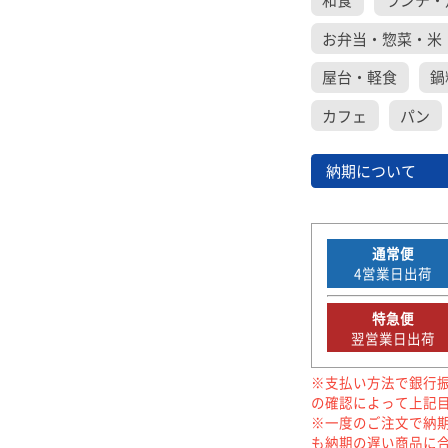
和食
ランチ・
お弁当・惣菜・米
屋台・軽食
鍋
カフェ
パン
納期について
通常便
4
営業日出荷
特急便
翌営業日出荷
※支払い方法で銀行
の確認によって上記
※一度のご注文で納
も納期の遅い商品に