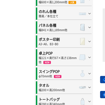
幅600×高1,200mm他
人気
のれん各種
簡易／本仕立て
パネル各種
幅841×高1,189mm他
ポスター印刷
A3~A0、B3~B0
卓上POP
幅121×奥行67×高さ138mm
他
NEW
スイングPOP
φ70mm他
NEW
タオル
幅200×高200mm他
トートバッグ
幅280×高340mm他