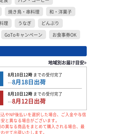
定食
パン・コーヒー
焼き鳥・串料理
和・洋菓子
料理
うなぎ
どんぶり
GoToキャンペーン
お食事券OK
地域別お届け目安
8月10日
12時
までの
受付完了
8月18日
出荷
…
8月10日
12時
までの
受付完了
8月12日
出荷
…
振込やNP後払いを選択した場合、ご入金や与信
目安と異なる場合がございます。
期の異なる商品をまとめて購入される場合、最
合わせて出荷いたします。